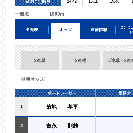
締切予定時刻
14:42
15:11
15:40
1
一般戦 1800m
コンピ
出走表
オッズ
直前情報
予
3連単
3連複
2連単・2連
単勝オッズ
ボートレーサー
単勝オ
菊地 孝平
1
吉永 則雄
2