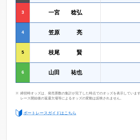
一宮 稔弘
3
笠原 亮
4
枝尾 賢
5
山田 祐也
6
締切時オッズは、発売票数の集計が完了した時点でのオッズを表示していま
レース開始後の返還欠場等によるオッズの変動は反映されません。
ボートレースガイドはこちら