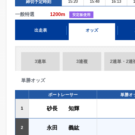
締切予定時刻
15:20
15:48
16:13
1
一般特選
1200m
安定板使用
出走表
オッズ
3連単
3連複
2連単・2連
単勝オッズ
ボートレーサー
単勝オ
砂長 知輝
1
永田 義紘
2