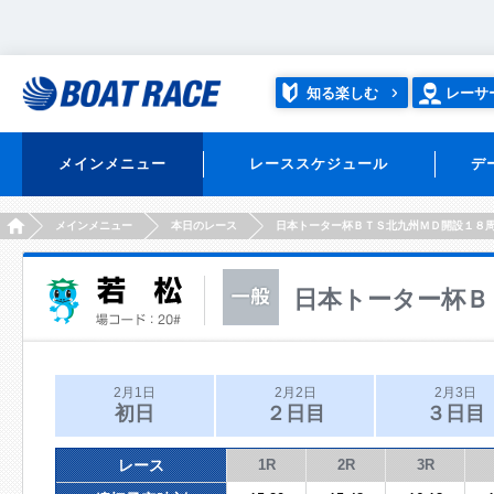
知る楽しむ
レーサ
メインメニュー
レーススケジュール
デ
HOME
メインメニュー
本日のレース
日本トーター杯ＢＴＳ北九州ＭＤ開設１８
日本トーター杯Ｂ
2月1日
2月2日
2月3日
初日
２日目
３日目
レース
1R
2R
3R