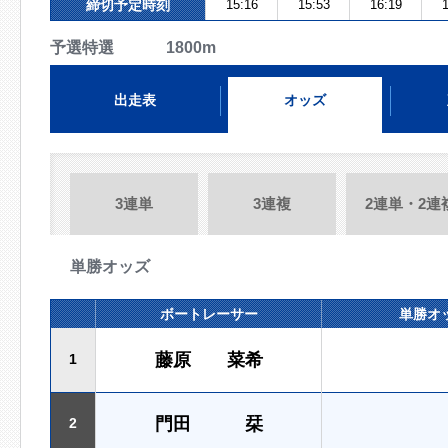
締切予定時刻
15:16
15:53
16:19
1
予選特選 1800m
出走表
オッズ
3連単
3連複
2連単・2連
単勝オッズ
ボートレーサー
単勝オ
藤原 菜希
1
門田 栞
2