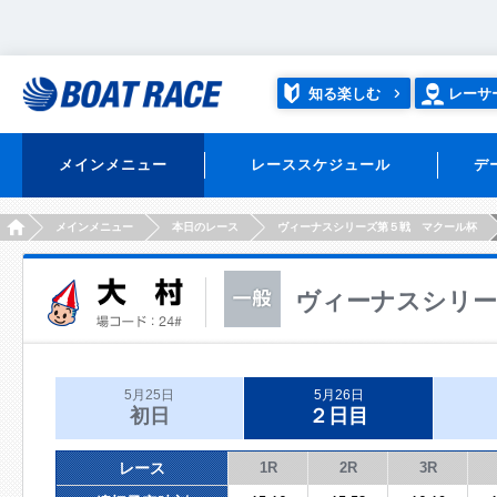
知る楽しむ
レーサ
メインメニュー
レーススケジュール
デ
HOME
メインメニュー
本日のレース
ヴィーナスシリーズ第５戦 マクール杯
ヴィーナスシリー
5月25日
5月26日
初日
２日目
レース
1R
2R
3R