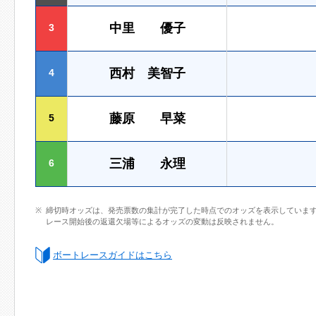
中里 優子
3
西村 美智子
4
藤原 早菜
5
三浦 永理
6
締切時オッズは、発売票数の集計が完了した時点でのオッズを表示していま
レース開始後の返還欠場等によるオッズの変動は反映されません。
ボートレースガイドはこちら