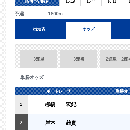
締切予定時刻
15:19
15:44
16:11
1
予選 1800m
出走表
オッズ
3連単
3連複
2連単・2連
単勝オッズ
ボートレーサー
単勝オ
柳橋 宏紀
1
岸本 雄貴
2