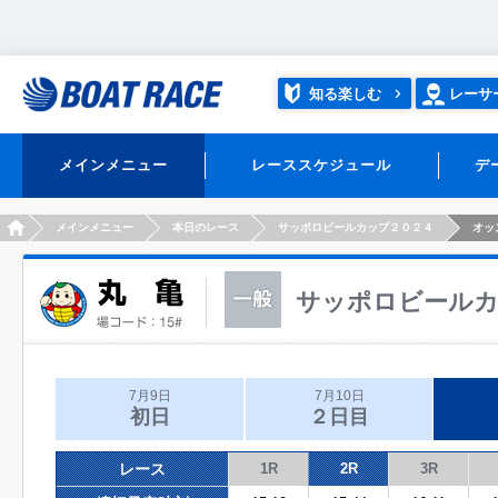
知る楽しむ
レーサ
メインメニュー
レーススケジュール
デ
HOME
メインメニュー
本日のレース
サッポロビールカップ２０２４
オッ
サッポロビールカ
7月9日
7月10日
初日
２日目
レース
1R
2R
3R