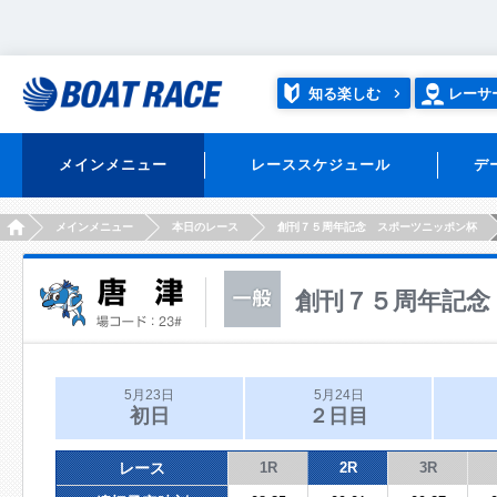
知る楽しむ
レーサ
メインメニュー
レーススケジュール
デ
HOME
メインメニュー
本日のレース
創刊７５周年記念 スポーツニッポン杯
創刊７５周年記念
5月23日
5月24日
初日
２日目
レース
1R
2R
3R