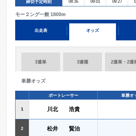
締切予定時刻
08:35
09:01
09:27
0
モー２ング一般 1800m
出走表
オッズ
3連単
3連複
2連単・2連
単勝オッズ
ボートレーサー
単勝オ
川北 浩貴
1
松井 賢治
2