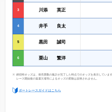
川添 英正
3
井手 良太
4
黒田 誠司
5
栗山 繁洋
6
締切時オッズは、発売票数の集計が完了した時点でのオッズを表示していま
レース開始後の返還欠場等によるオッズの変動は反映されません。
ボートレースガイドはこちら