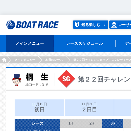
知る楽しむ
レーサ
メインメニュー
レーススケジュール
デ
HOME
メインメニュー
本日のレース
第２２回チャレンジカップ／Ｇ２レディー
第２２回チャレン
11月19日
11月20日
初日
２日目
レース
1R
2R
3R