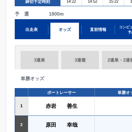
締切予定時刻
14:22
14:52
15:22
1
予 選 1800m
コンピ
出走表
オッズ
直前情報
予
3連単
3連複
2連単・2連
単勝オッズ
ボートレーサー
単勝オ
赤岩 善生
1
原田 幸哉
2