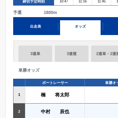
締切予定時刻
10:47
11:16
11:45
1
予選 1800m
出走表
オッズ
3連単
3連複
2連単・2連
単勝オッズ
ボートレーサー
単勝オ
楠 将太郎
1
中村 辰也
2