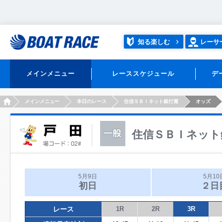
知る楽しむ
レーサ
メインメニュー
レーススケジュール
デ
HOME
メインメニュー
本日のレース
住信ＳＢＩネット銀行賞
オッズ
住信ＳＢＩネット
5月9日
5月10
初日
２日
レース
1R
2R
3R