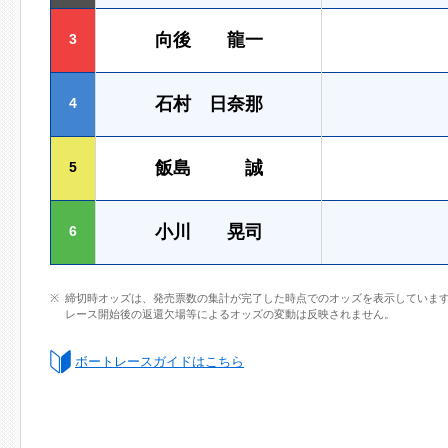
向後 龍一
3
石村 日奈那
4
飯島 誠
5
小川 晃司
6
締切時オッズは、発売票数の集計が完了した時点でのオッズを表示していま
レース開始後の返還欠場等によるオッズの変動は反映されません。
ボートレースガイドはこちら