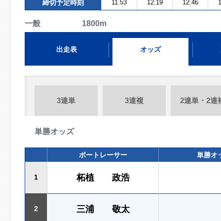
締切予定時刻
11:53
12:19
12:46
1
一般 1800m
出走表
オッズ
3連単
3連複
2連単・2連
単勝オッズ
ボートレーサー
単勝オ
柘植 政浩
1
三浦 敬太
2