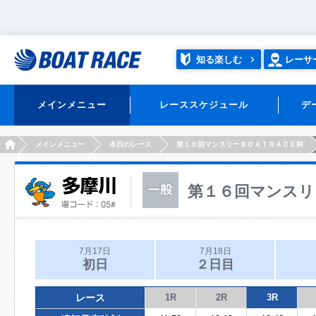
知る楽しむ
レーサ
メインメニュー
レーススケジュール
デ
HOME
メインメニュー
本日のレース
第１６回マンスリーＢＯＡＴＲＡＣＥ杯
第１６回マンスリ
7月17日
7月18日
初日
２日目
レース
1R
2R
3R