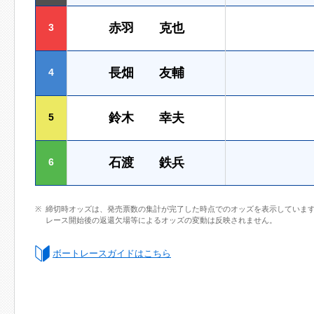
赤羽 克也
3
長畑 友輔
4
鈴木 幸夫
5
石渡 鉄兵
6
締切時オッズは、発売票数の集計が完了した時点でのオッズを表示していま
レース開始後の返還欠場等によるオッズの変動は反映されません。
ボートレースガイドはこちら