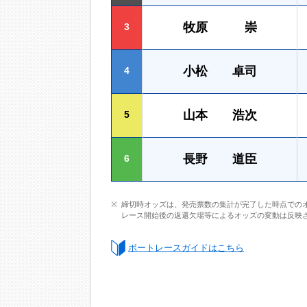
牧原 崇
3
小松 卓司
4
山本 浩次
5
長野 道臣
6
締切時オッズは、発売票数の集計が完了した時点での
レース開始後の返還欠場等によるオッズの変動は反映
ボートレースガイドはこちら