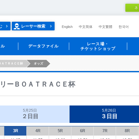
ネ
む
レーサー検索
English
中文简体
中文繁體
한국어
レース場・
ール
データファイル
チケットショップ
ＯＡＴＲＡＣＥ杯
オッズ
リーＢＯＡＴＲＡＣＥ杯
5月25日
5月26日
２日目
３日目
3R
4R
5R
6R
7R
8R