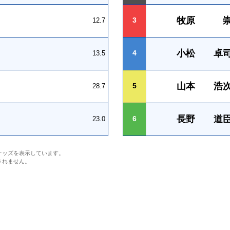
牧原 
3
12.7
小松 卓
4
13.5
山本 浩
5
28.7
長野 道
6
23.0
オッズを表示しています。
されません。