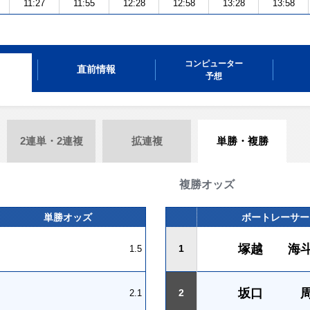
11:27
11:55
12:28
12:58
13:28
13:58
コンピューター
直前情報
予想
2連単・2連複
拡連複
単勝・複勝
複勝オッズ
単勝オッズ
ボートレーサー
塚越 海
1
1.5
坂口 
2
2.1