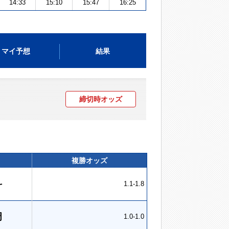
14:33
15:10
15:47
16:25
マイ予想
結果
締切時オッズ
複勝オッズ
斗
1.1-1.8
周
1.0-1.0