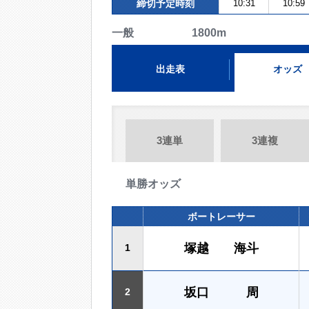
締切予定時刻
10:31
10:59
一般 1800m
出走表
オッズ
3連単
3連複
単勝オッズ
ボートレーサー
塚越 海斗
1
坂口 周
2