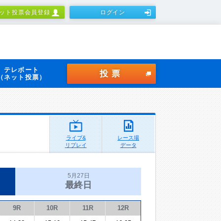
ット投票会員登録
ログイン
テレボート
投票
（ネット投票）
ライブ&
レース場
リプレイ
データ
5月27日
最終日
9R
10R
11R
12R