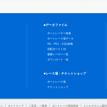
■データファイル
ボートレーサー検索
ボートレース場データ
SG・PG1・G1記録集
高配当ベスト10
優勝レーサー一覧
ダウンロード・他
■レース場・チケットショップ
ボートレース場
チケットショップ
シー
サイトマップ
ご意見・ご要望
ボートレース関係団体
メールマガジン購読