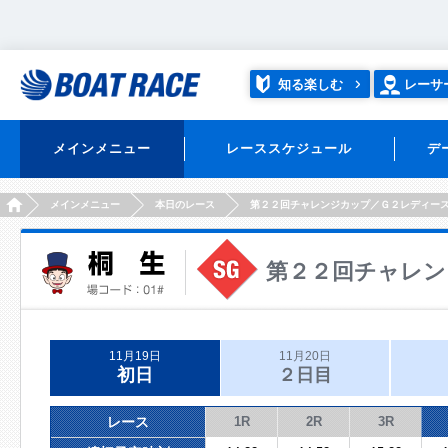
知る楽しむ
レーサ
メインメニュー
レーススケジュール
デ
HOME
メインメニュー
本日のレース
第２２回チャレンジカップ／Ｇ２レディー
第２２回チャレン
11月19日
11月20日
初日
２日目
レース
1R
2R
3R