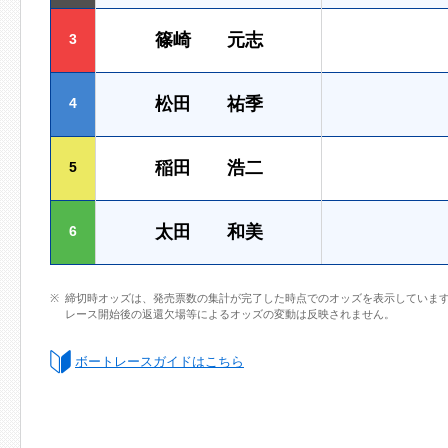
篠崎 元志
3
松田 祐季
4
稲田 浩二
5
太田 和美
6
締切時オッズは、発売票数の集計が完了した時点でのオッズを表示していま
レース開始後の返還欠場等によるオッズの変動は反映されません。
ボートレースガイドはこちら