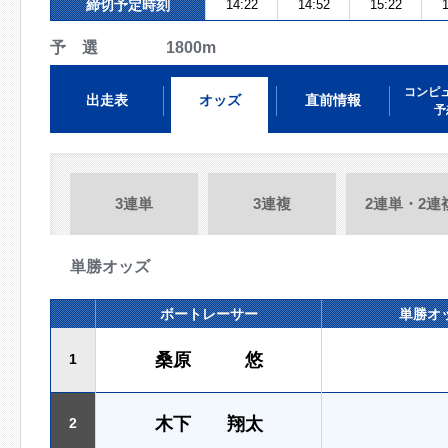
締切予定時刻
14:22
14:52
15:22
1
予 選 1800m
コンピ
出走表
オッズ
直前情報
予
3連単
3連複
2連単・2連
単勝オッズ
ボートレーサー
単勝オ
桑原 悠
1
木下 翔太
2