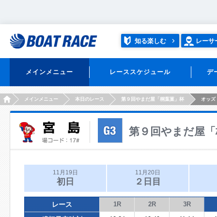
知る楽しむ
レーサ
メインメニュー
レーススケジュール
デ
HOME
メインメニュー
本日のレース
第９回やまだ屋「桐葉菓」杯
オッズ
第９回やまだ屋「
11月19日
11月20日
初日
２日目
レース
1R
2R
3R