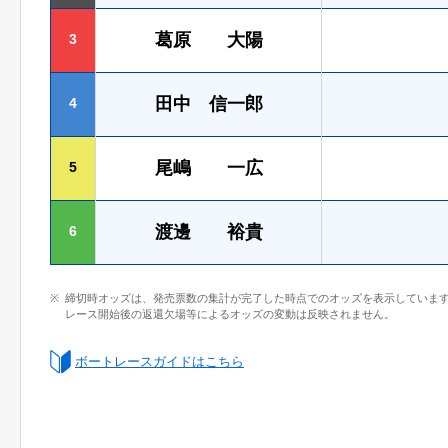
葛原 大陽
3
田中 信一郎
4
尾嶋 一広
5
渡邊 裕貴
6
締切時オッズは、発売票数の集計が完了した時点でのオッズを表示していま
レース開始後の返還欠場等によるオッズの変動は反映されません。
ボートレースガイドはこちら