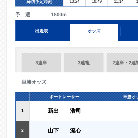
締切予定時刻
10:24
10:49
11:14
予 選 1800m
出走表
オッズ
3連単
3連複
2連単・2連
単勝オッズ
ボートレーサー
単勝オ
新出 浩司
1
山下 流心
2