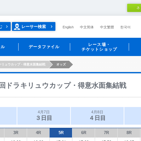
ネ
む
レーサー検索
English
中文简体
中文繁體
한국어
レース場・
ール
データファイル
チケットショップ
キリュウカップ・得意水面集結戦
オッズ
回ドラキリュウカップ・得意水面集結戦
4月7日
4月8日
３日目
４日目
3R
4R
5R
6R
7R
8R