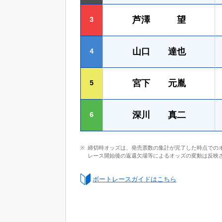
芦澤 望
3
山口 達也
4
宮下 元胤
5
深川 真二
6
締切時オッズは、発売票数の集計が完了した時点での
レース開始後の返還欠場等によるオッズの変動は反映
ボートレースガイドはこちら