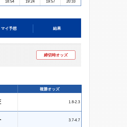
18:54
19:24
19:57
20:33
マイ予想
結果
締切時オッズ
複勝オッズ
匠
1.8-2.3
介
3.7-4.7