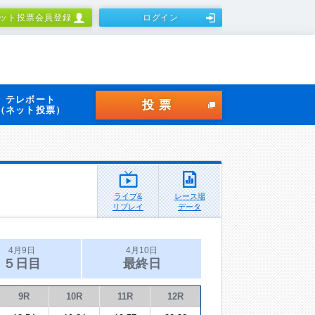
ット投票会員登録
ログイン
テレボート
投票
（ネット投票）
ライブ&
レース場
リプレイ
データ
4月9日
4月10日
５日目
最終日
9R
10R
11R
12R