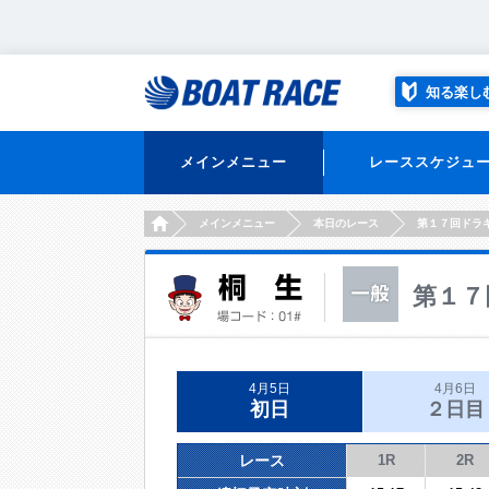
知る楽し
メインメニュー
レーススケジュ
HOME
メインメニュー
本日のレース
第１７回ドラ
第１７
4月5日
4月6日
初日
２日目
レース
1R
2R