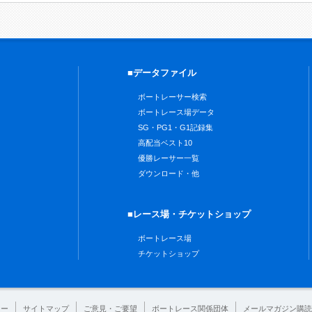
■データファイル
ボートレーサー検索
ボートレース場データ
SG・PG1・G1記録集
高配当ベスト10
優勝レーサー一覧
ダウンロード・他
■レース場・チケットショップ
ボートレース場
チケットショップ
シー
サイトマップ
ご意見・ご要望
ボートレース関係団体
メールマガジン購読