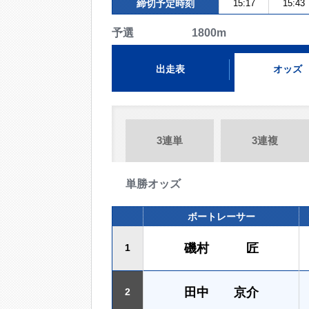
締切予定時刻
15:17
15:43
予選 1800m
出走表
オッズ
3連単
3連複
単勝オッズ
ボートレーサー
磯村 匠
1
田中 京介
2