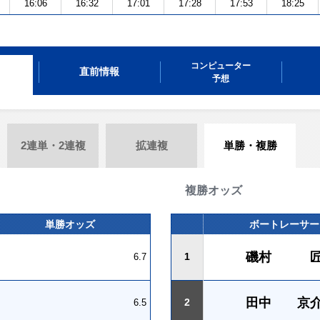
16:06
16:32
17:01
17:28
17:53
18:25
コンピューター
直前情報
予想
2連単・2連複
拡連複
単勝・複勝
複勝オッズ
単勝オッズ
ボートレーサー
磯村 
1
6.7
田中 京
2
6.5