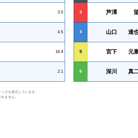
芦澤 
3
3.5
山口 達
4
4.5
宮下 元
5
16.4
深川 真
6
2.1
オッズを表示しています。
されません。