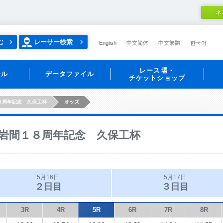
ネ
む
レーサー検索
English
中文简体
中文繁體
한국어
レース場・
ール
データファイル
チケットショップ
８周年記念 久保工杯
オッズ
岩間１８周年記念 久保工杯
5月16日
5月17日
２日目
３日目
3R
4R
5R
6R
7R
8R