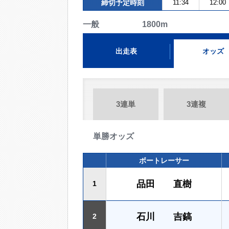
締切予定時刻
11:34
12:00
一般 1800m
出走表
オッズ
3連単
3連複
単勝オッズ
ボートレーサー
品田 直樹
1
石川 吉鎬
2