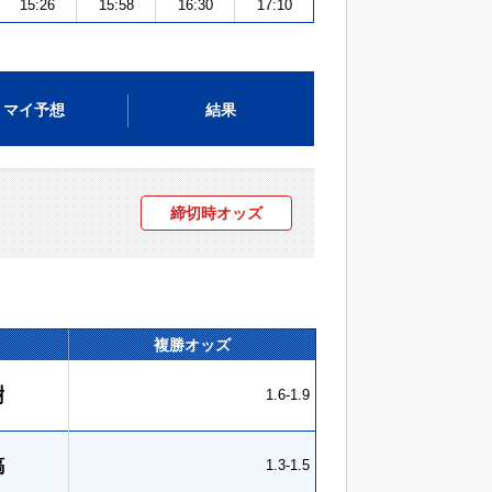
15:26
15:58
16:30
17:10
マイ予想
結果
締切時オッズ
複勝オッズ
樹
1.6-1.9
鎬
1.3-1.5