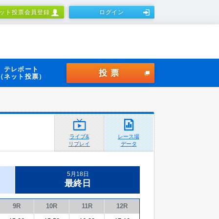
ット投票会員登録
ログイン
テレボート
投票
（ネット投票）
ライブ&
レース場
リプレイ
データ
5月18日
最終日
9R
10R
11R
12R