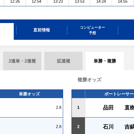
12:26
12:54
13:23
13:53
14:24
14:55
コンピューター
直前情報
予想
2連単・2連複
拡連複
単勝・複勝
複勝オッズ
単勝オッズ
ボートレーサー
品田 直
1
2.8
石川 吉
2
2.8