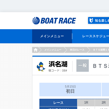
知る楽し
メインメニュー
レーススケジュ
HOME
メインメニュー
本日のレース
ＢＴＳ岩間１
ＢＴＳ
5月15日
初日
レース
1R
2R