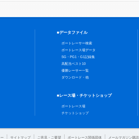
■データファイル
ボートレーサー検索
ボートレース場データ
SG・PG1・G1記録集
高配当ベスト10
優勝レーサー一覧
ダウンロード・他
■レース場・チケットショップ
ボートレース場
チケットショップ
シー
サイトマップ
ご意見・ご要望
ボートレース関係団体
メールマガジン購読