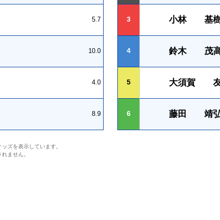
小林 基
3
5.7
鈴木 茂
4
10.0
大須賀 
5
4.0
藤田 靖
6
8.9
オッズを表示しています。
されません。