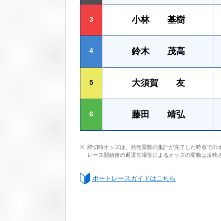
小林 基樹
3
鈴木 茂高
4
大須賀 友
5
藤田 靖弘
6
締切時オッズは、発売票数の集計が完了した時点での
レース開始後の返還欠場等によるオッズの変動は反映
ボートレースガイドはこちら