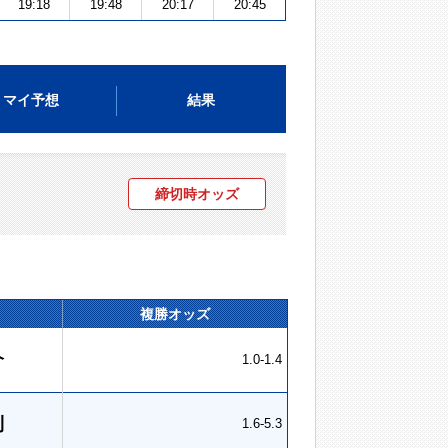
19:18
19:48
20:17
20:45
マイ予想
結果
締切時オッズ
複勝オッズ
介
1.0-1.4
則
1.6-5.3