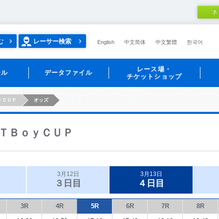
ネ
む
レーサー検索
English
中文简体
中文繁體
한국어
レース場・
ール
データファイル
チケットショップ
ｙＣＵＰ
オッズ
ＴＢｏｙＣＵＰ
3月12日
3月13日
３日目
４日目
3R
4R
5R
6R
7R
8R