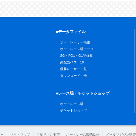
■データファイル
ボートレーサー検索
ボートレース場データ
SG・PG1・G1記録集
高配当ベスト10
優勝レーサー一覧
ダウンロード・他
■レース場・チケットショップ
ボートレース場
チケットショップ
シー
サイトマップ
ご意見・ご要望
ボートレース関係団体
メールマガジン購読