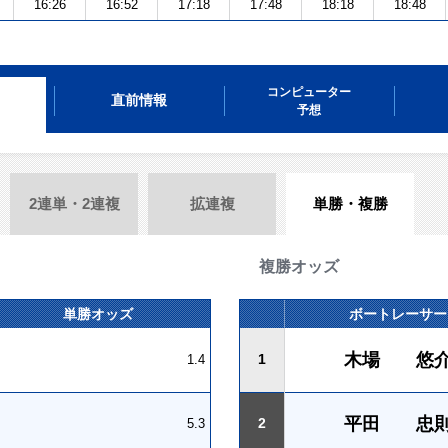
16:26
16:52
17:18
17:48
18:18
18:48
コンピューター
直前情報
予想
2連単・2連複
拡連複
単勝・複勝
複勝オッズ
単勝オッズ
ボートレーサー
木場 悠
1
1.4
平田 忠
2
5.3