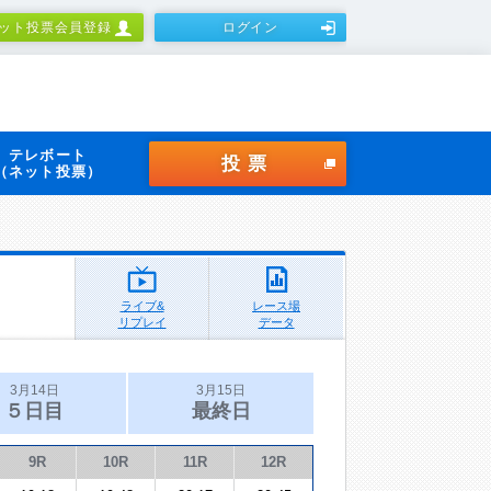
ット投票会員登録
ログイン
テレボート
投票
（ネット投票）
ライブ&
レース場
リプレイ
データ
3月14日
3月15日
５日目
最終日
9R
10R
11R
12R