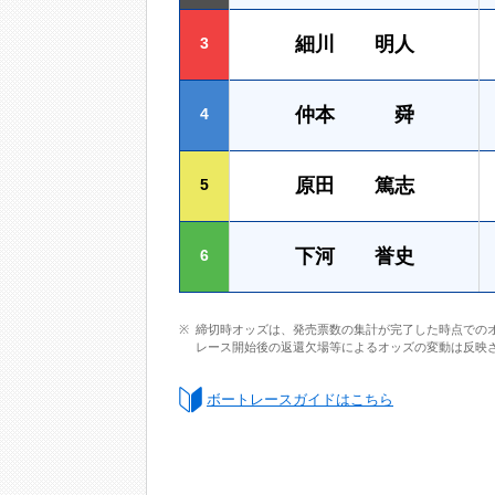
細川 明人
3
仲本 舜
4
原田 篤志
5
下河 誉史
6
締切時オッズは、発売票数の集計が完了した時点での
レース開始後の返還欠場等によるオッズの変動は反映
ボートレースガイドはこちら