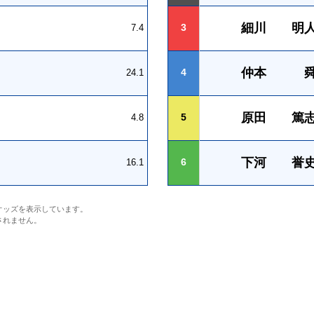
細川 明
3
7.4
仲本 
4
24.1
原田 篤
5
4.8
下河 誉
6
16.1
オッズを表示しています。
されません。