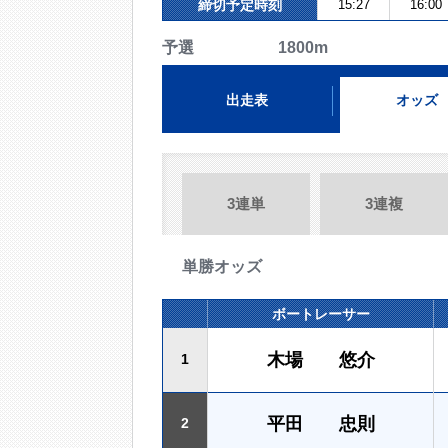
締切予定時刻
15:27
16:00
予選 1800m
出走表
オッズ
3連単
3連複
単勝オッズ
ボートレーサー
木場 悠介
1
平田 忠則
2