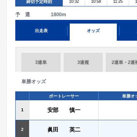
締切予定時刻
10:32
10:58
11:25
予 選 1800m
出走表
オッズ
3連単
3連複
2連単・2連
単勝オッズ
ボートレーサー
単勝オ
安部 慎一
1
眞田 英二
2