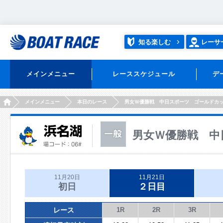
知る楽しむ
レーサ
メインメニュー
レーススケジュール
デ
HOME
メインメニュー
本日のレース
男女Ｗ優勝戦 中日スポーツ ゴールドカ
男女Ｗ優勝戦 中
11月20日
11月21日
初日
２日目
レース
1R
2R
3R