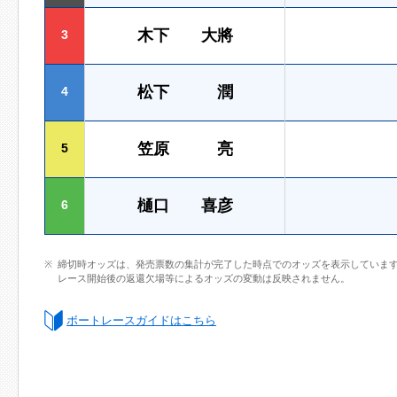
木下 大將
3
松下 潤
4
笠原 亮
5
樋口 喜彦
6
締切時オッズは、発売票数の集計が完了した時点でのオッズを表示していま
レース開始後の返還欠場等によるオッズの変動は反映されません。
ボートレースガイドはこちら