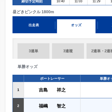
締切予定時刻
10:40
11:03
11:29
1
昼どきピンクル 1800m
出走表
オッズ
3連単
3連複
2連単・2連
単勝オッズ
ボートレーサー
単勝オ
吉島 祥之
1
福嶋 智之
2