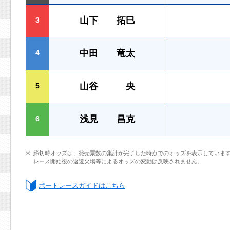
山下 拓巳
3
中田 竜太
4
山谷 央
5
浅見 昌克
6
締切時オッズは、発売票数の集計が完了した時点でのオッズを表示していま
レース開始後の返還欠場等によるオッズの変動は反映されません。
ボートレースガイドはこちら