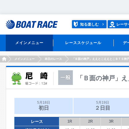
知る楽しむ
レーサ
メインメニュー
レーススケジュール
デ
HOME
メインメニュー
本日のレース
「Ｂ面の神戸」ええとこええとこＢＴＳ神
「Ｂ面の神戸」え
5月18日
5月19日
初日
２日目
レース
1R
2R
3R