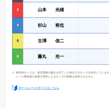
山本 光雄
3
杉山 裕也
4
古澤 信二
5
藤丸 光一
6
締切時オッズは、発売票数の集計が完了した時点でのオッズを表示していま
レース開始後の返還欠場等によるオッズの変動は反映されません。
ボートレースガイドはこちら