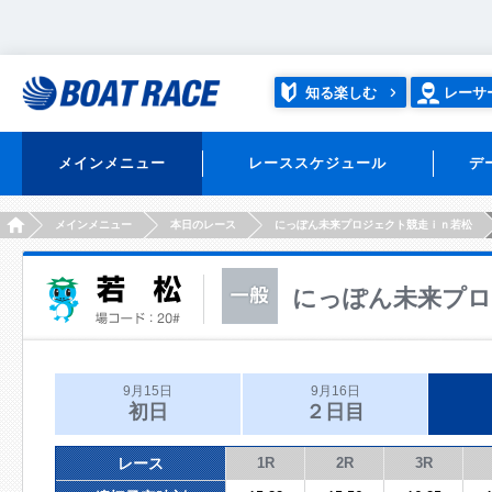
知る楽しむ
レーサ
メインメニュー
レーススケジュール
デ
HOME
メインメニュー
本日のレース
にっぽん未来プロジェクト競走ｉｎ若松
にっぽん未来プロ
9月15日
9月16日
初日
２日目
レース
1R
2R
3R