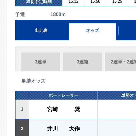
締切予定時刻
15:32
15:56
16:25
1
予選 1800m
出走表
オッズ
3連単
3連複
2連単・2連
単勝オッズ
ボートレーサー
単勝オ
宮崎 奨
1
井川 大作
2