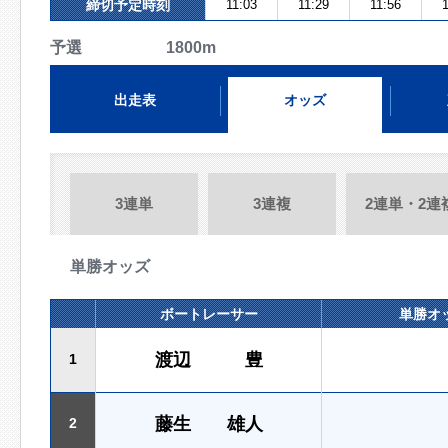
締切予定時刻
11:03
11:29
11:56
1
予選 1800m
出走表
オッズ
3連単
3連複
2連単・2連
単勝オッズ
ボートレーサー
単勝オ
渡辺 豊
1
藤生 雄人
2