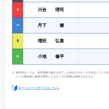
川合 理司
3
丹下 健
4
増田 弘喜
5
小池 修平
6
締切時オッズは、発売票数の集計が完了した時点でのオッズを表示していま
レース開始後の返還欠場等によるオッズの変動は反映されません。
ボートレースガイドはこちら