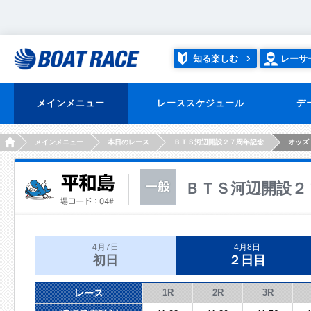
知る楽しむ
レーサ
メインメニュー
レーススケジュール
デ
HOME
メインメニュー
本日のレース
ＢＴＳ河辺開設２７周年記念
オッズ
ＢＴＳ河辺開設２
4月7日
4月8日
初日
２日目
レース
1R
2R
3R