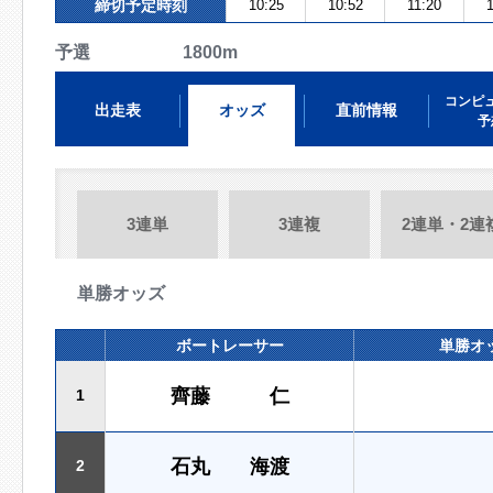
締切予定時刻
10:25
10:52
11:20
予選 1800m
コンピ
出走表
オッズ
直前情報
予
3連単
3連複
2連単・2連
単勝オッズ
ボートレーサー
単勝オ
齊藤 仁
1
石丸 海渡
2