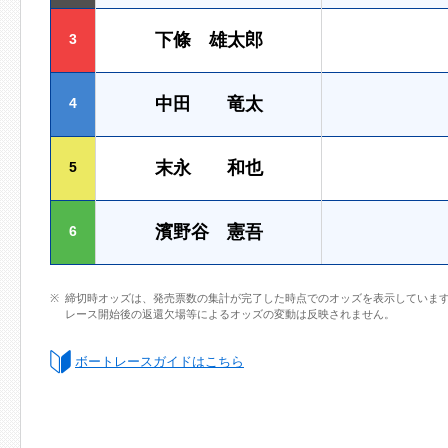
下條 雄太郎
3
中田 竜太
4
末永 和也
5
濱野谷 憲吾
6
締切時オッズは、発売票数の集計が完了した時点でのオッズを表示していま
レース開始後の返還欠場等によるオッズの変動は反映されません。
ボートレースガイドはこちら