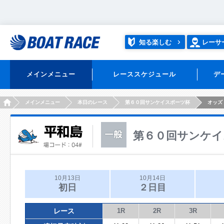
知る楽しむ
レーサ
メインメニュー
レーススケジュール
デ
HOME
メインメニュー
本日のレース
第６０回サンケイスポーツ杯
オッズ
第６０回サンケイ
10月13日
10月14日
初日
２日目
レース
1R
2R
3R