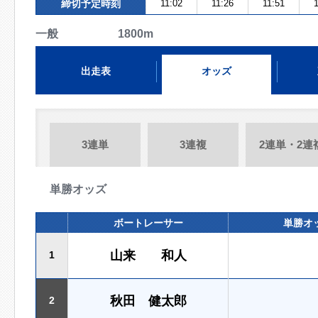
締切予定時刻
11:02
11:26
11:51
1
一般 1800m
出走表
オッズ
3連単
3連複
2連単・2連
単勝オッズ
ボートレーサー
単勝オ
山来 和人
1
秋田 健太郎
2