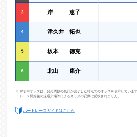
岸 恵子
3
津久井 拓也
4
坂本 徳克
5
北山 康介
6
締切時オッズは、発売票数の集計が完了した時点でのオッズを表示していま
レース開始後の返還欠場等によるオッズの変動は反映されません。
ボートレースガイドはこちら