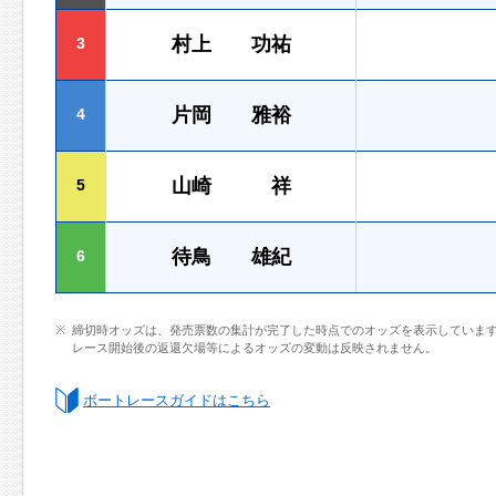
村上 功祐
3
片岡 雅裕
4
山崎 祥
5
待鳥 雄紀
6
締切時オッズは、発売票数の集計が完了した時点でのオッズを表示していま
レース開始後の返還欠場等によるオッズの変動は反映されません。
ボートレースガイドはこちら