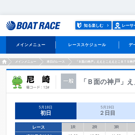
知る楽しむ
レーサ
メインメニュー
レーススケジュール
デ
HOME
メインメニュー
本日のレース
「Ｂ面の神戸」ええとこええとこＢＴＳ神
「Ｂ面の神戸」え
5月18日
5月19日
初日
２日目
レース
1R
2R
3R