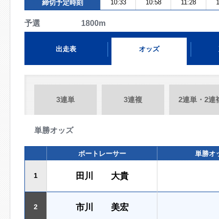
締切予定時刻
10:33
10:58
11:28
予選 1800m
出走表
オッズ
3連単
3連複
2連単・2連
単勝オッズ
ボートレーサー
単勝オ
田川 大貴
1
市川 美宏
2