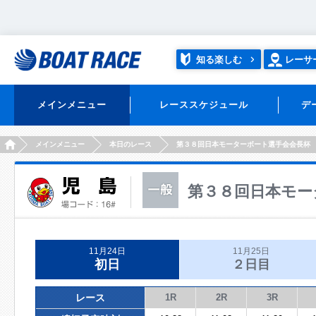
知る楽しむ
レーサ
メインメニュー
レーススケジュール
デ
HOME
メインメニュー
本日のレース
第３８回日本モーターボート選手会会長杯
第３８回日本モー
11月24日
11月25日
初日
２日目
レース
1R
2R
3R