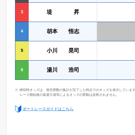
堤 昇
3
胡本 悟志
4
小川 晃司
5
湯川 浩司
6
締切時オッズは、発売票数の集計が完了した時点でのオッズを表示していま
レース開始後の返還欠場等によるオッズの変動は反映されません。
ボートレースガイドはこちら