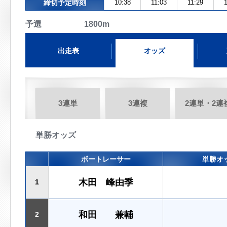
締切予定時刻
10:38
11:03
11:29
予選 1800m
出走表
オッズ
3連単
3連複
2連単・2連
単勝オッズ
ボートレーサー
単勝オ
木田 峰由季
1
和田 兼輔
2