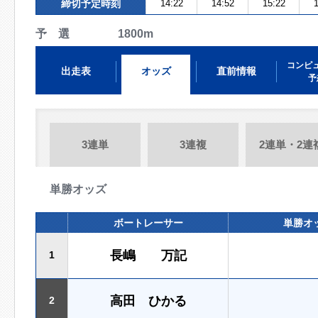
締切予定時刻
14:22
14:52
15:22
1
予 選 1800m
コンピ
出走表
オッズ
直前情報
予
3連単
3連複
2連単・2連
単勝オッズ
ボートレーサー
単勝オ
長嶋 万記
1
高田 ひかる
2