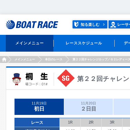
知る楽しむ
レーサ
メインメニュー
レーススケジュール
デ
HOME
メインメニュー
本日のレース
第２２回チャレンジカップ／Ｇ２レディー
第２２回チャレン
11月19日
11月20日
初日
２日目
レース
1R
2R
3R