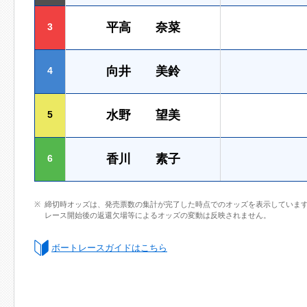
平高 奈菜
3
向井 美鈴
4
水野 望美
5
香川 素子
6
締切時オッズは、発売票数の集計が完了した時点でのオッズを表示していま
レース開始後の返還欠場等によるオッズの変動は反映されません。
ボートレースガイドはこちら