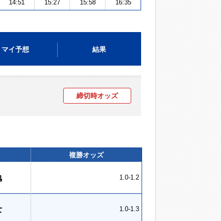
14:51
15:27
15:58
16:35
マイ予想
結果
締切時オッズ
複勝オッズ
勉
1.0-1.2
士
1.0-1.3