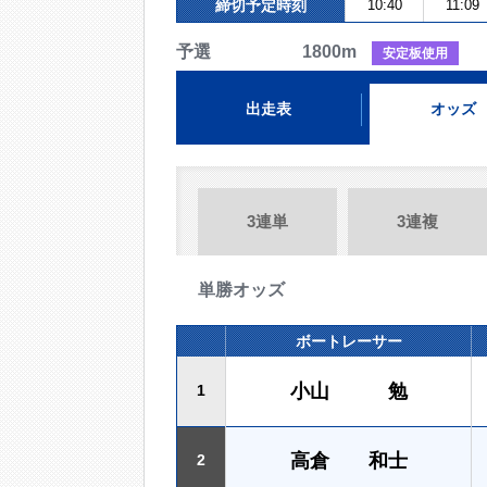
締切予定時刻
10:40
11:09
予選 1800m
安定板使用
出走表
オッズ
3連単
3連複
単勝オッズ
ボートレーサー
小山 勉
1
高倉 和士
2