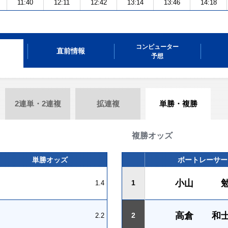
11:40
12:11
12:42
13:14
13:46
14:18
コンピューター
直前情報
予想
2連単・2連複
拡連複
単勝・複勝
複勝オッズ
単勝オッズ
ボートレーサー
小山 
1
1.4
高倉 和
2
2.2