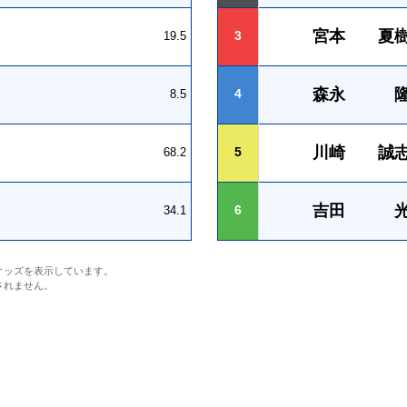
宮本 夏
3
19.5
森永 
4
8.5
川崎 誠
5
68.2
吉田 
6
34.1
オッズを表示しています。
されません。