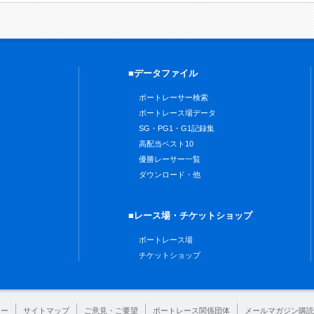
■データファイル
ボートレーサー検索
ボートレース場データ
SG・PG1・G1記録集
高配当ベスト10
優勝レーサー一覧
ダウンロード・他
■レース場・チケットショップ
ボートレース場
チケットショップ
シー
サイトマップ
ご意見・ご要望
ボートレース関係団体
メールマガジン購読