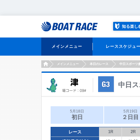
知る楽し
メインメニュー
レーススケジュ
HOME
メインメニュー
本日のレース
中日スポーツ
中日ス
5月18日
5月19日
初日
２日目
レース
1R
2R