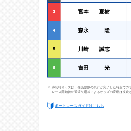
宮本 夏樹
3
森永 隆
4
川崎 誠志
5
吉田 光
6
締切時オッズは、発売票数の集計が完了した時点での
レース開始後の返還欠場等によるオッズの変動は反映
ボートレースガイドはこちら