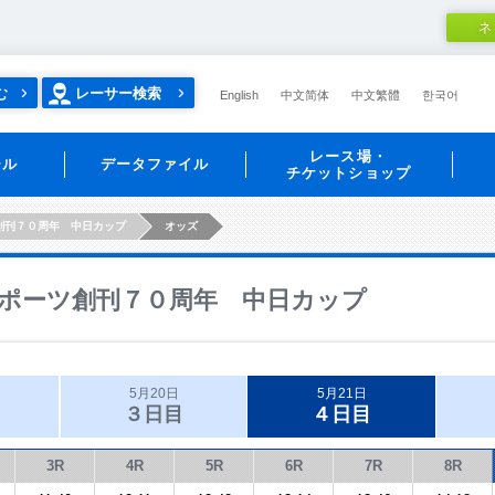
ネ
む
レーサー検索
English
中文简体
中文繁體
한국어
レース場・
ール
データファイル
チケットショップ
創刊７０周年 中日カップ
オッズ
ポーツ創刊７０周年 中日カップ
5月20日
5月21日
３日目
４日目
3R
4R
5R
6R
7R
8R