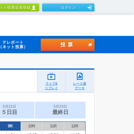
ット投票会員登録
ログイン
テレボート
投票
（ネット投票）
ライブ&
レース場
リプレイ
データ
5月22日
5月23日
５日目
最終日
9R
10R
11R
12R