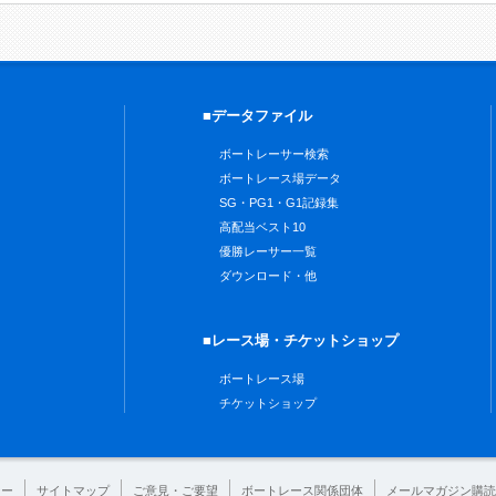
■データファイル
ボートレーサー検索
ボートレース場データ
SG・PG1・G1記録集
高配当ベスト10
優勝レーサー一覧
ダウンロード・他
■レース場・チケットショップ
ボートレース場
チケットショップ
シー
サイトマップ
ご意見・ご要望
ボートレース関係団体
メールマガジン購読