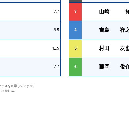
山崎 
3
7.7
吉島 祥
4
6.5
村田 友
5
41.5
藤岡 俊
6
7.7
オッズを表示しています。
されません。