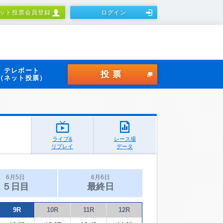
ット投票会員登録
ログイン
テレボート
投票
（ネット投票）
ライブ&
レース場
リプレイ
データ
6月5日
6月6日
５日目
最終日
9R
10R
11R
12R