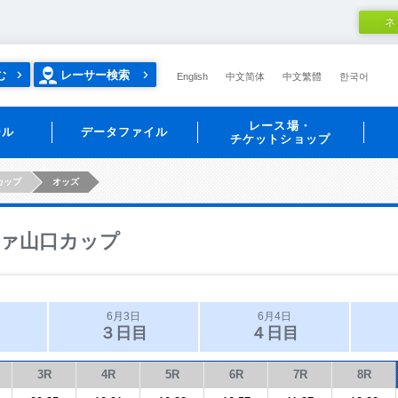
ネ
む
レーサー検索
English
中文简体
中文繁體
한국어
レース場・
ール
データファイル
チケットショップ
カップ
オッズ
ァ山口カップ
6月3日
6月4日
３日目
４日目
3R
4R
5R
6R
7R
8R