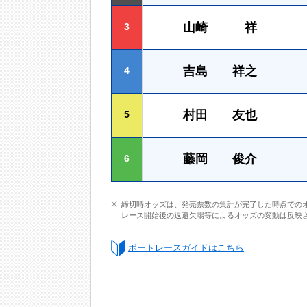
山崎 祥
3
吉島 祥之
4
村田 友也
5
藤岡 俊介
6
締切時オッズは、発売票数の集計が完了した時点での
レース開始後の返還欠場等によるオッズの変動は反映
ボートレースガイドはこちら