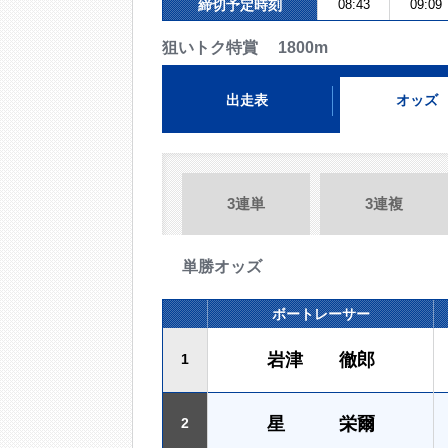
締切予定時刻
08:43
09:09
狙いトク特賞 1800m
出走表
オッズ
3連単
3連複
単勝オッズ
ボートレーサー
岩津 徹郎
1
星 栄爾
2