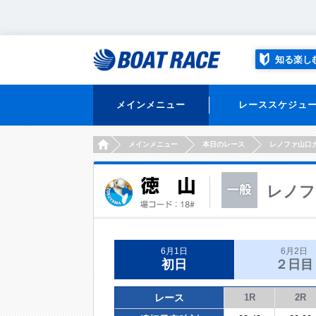
知る楽し
メインメニュー
レーススケジュ
HOME
メインメニュー
本日のレース
レノファ山口
レノフ
6月1日
6月2日
初日
２日目
レース
1R
2R