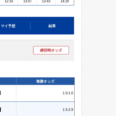
12:33
13:07
13:43
14:20
マイ予想
結果
締切時オッズ
複勝オッズ
郎
1.0-1.0
爾
1.5-2.9