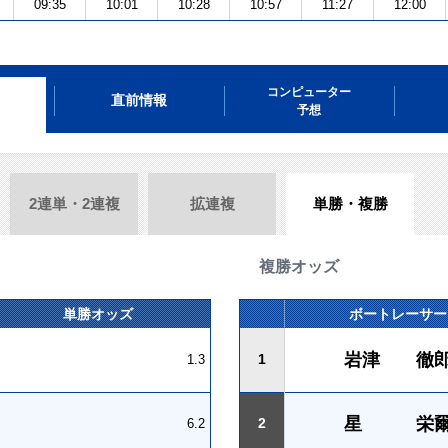
09:35
10:01
10:28
10:57
11:27
12:00
コンピューター
直前情報
予想
2連単・2連複
拡連複
単勝・複勝
複勝オッズ
単勝オッズ
ボートレーサー
岩津 徹
1
1.3
星 栄
2
6.2