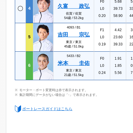
F0
5.68
5
久富 政弘
4
L0
39.73
3
佐賀 / 佐賀
0.20
58.90
4
54歳 / 53.2kg
4093 /
B1
F1
4.42
3
吉田 宗弘
5
L0
23.60
1
東京 / 東京
0.19
39.33
2
45歳 / 51.0kg
5433 /
B2
F0
1.91
1
米本 圭佑
6
L0
1.85
0
東京 / 東京
0.24
5.56
7
21歳 / 51.5kg
モーター・ボート変更時は赤で表示されます。
集計期間にデータがない場合は「-」で表示されます。
ボートレースガイドはこちら