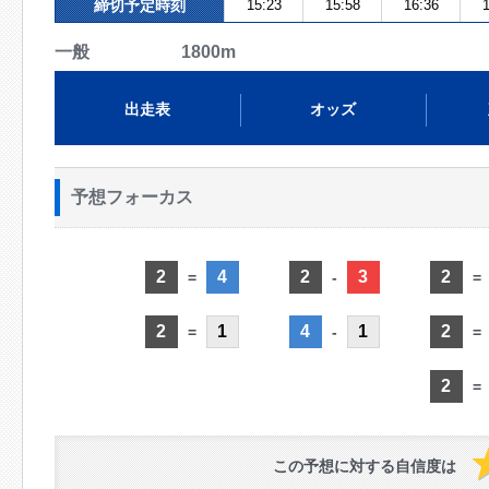
締切予定時刻
15:23
15:58
16:36
1
一般 1800m
出走表
オッズ
予想フォーカス
2
4
2
3
2
=
-
=
2
1
4
1
2
=
-
=
2
=
この予想に対する自信度は