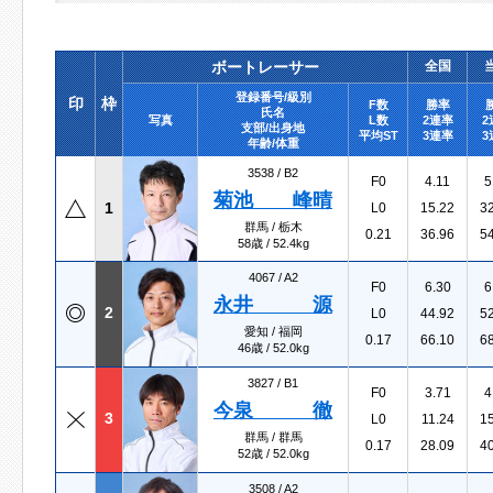
ボートレーサー
全国
登録番号/級別
印
枠
F数
勝率
氏名
写真
L数
2連率
2
支部/出身地
平均ST
3連率
3
年齢/体重
3538 /
B2
F0
4.11
5
菊池 峰晴
1
L0
15.22
3
群馬 / 栃木
0.21
36.96
5
58歳 / 52.4kg
4067 /
A2
F0
6.30
6
永井 源
2
L0
44.92
5
愛知 / 福岡
0.17
66.10
6
46歳 / 52.0kg
3827 /
B1
F0
3.71
4
今泉 徹
3
L0
11.24
1
群馬 / 群馬
0.17
28.09
4
52歳 / 52.0kg
3508 /
A2