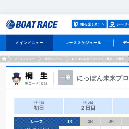
知る楽しむ
レーサ
メインメニュー
レーススケジュール
デ
HOME
メインメニュー
本日のレース
にっぽん未来プロジェクト競走ｉｎ桐生
にっぽん未来プロ
7月4日
7月5日
初日
２日目
レース
1R
2R
3R