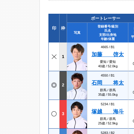
ボートレーサー
登録番号/級別
印
枠
氏名
写真
支部/出身地
平
年齢/体重
4665 /
B1
加藤 啓太
1
愛知 / 愛知
40歳 / 52.0kg
4550 /
B1
石岡 将太
2
群馬 / 群馬
35歳 / 55.0kg
5234 /
B1
塚越 海斗
3
群馬 / 群馬
25歳 / 52.9kg
5283 /
B2