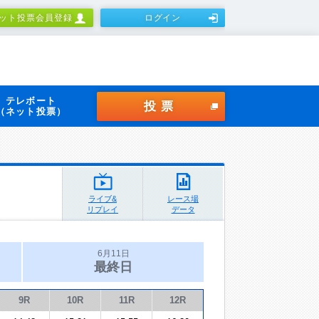
ット投票会員登録
ログイン
テレボート
投票
（ネット投票）
ライブ&
レース場
リプレイ
データ
6月11日
最終日
9R
10R
11R
12R