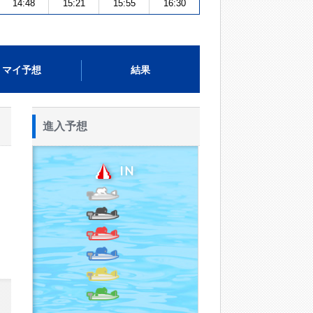
14:48
15:21
15:55
16:30
マイ予想
結果
進入予想