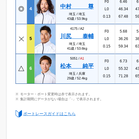
F0
6.46
6
中村 尊
4
L0
46.34
4
埼玉 / 埼玉
0.13
67.48
5
43歳 / 53.9kg
4175 /
A2
F0
5.68
5
川尻 泰輔
5
L0
36.26
3
埼玉 / 埼玉
0.15
59.34
6
41歳 / 53.6kg
5051 /
A1
F0
6.73
6
松本 純平
6
L0
55.32
4
埼玉 / 兵庫
0.15
71.28
6
29歳 / 52.4kg
モーター・ボート変更時は赤で表示されます。
集計期間にデータがない場合は「-」で表示されます。
ボートレースガイドはこちら