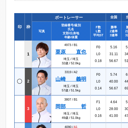
ボートレーサー
全国
登録番号/級別
印
枠
F数
勝率
氏名
写真
L数
2連率
2
支部/出身地
平均ST
3連率
3
年齢/体重
4973 /
B1
F0
5.16
5
栗原 直也
1
L0
31.11
3
埼玉 / 埼玉
0.18
56.67
5
32歳 / 52.0kg
3319 /
A2
F0
5.74
6
山崎 義明
2
L0
40.00
4
埼玉 / 埼玉
0.14
56.67
6
57歳 / 51.5kg
3807 /
B1
F1
4.64
5
岡部 哲
3
L0
28.00
3
埼玉 / 埼玉
0.16
41.00
4
49歳 / 51.0kg
4090 /
A1