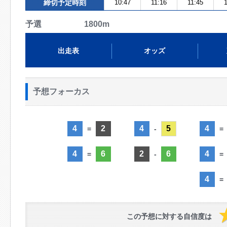
締切予定時刻
10:47
11:16
11:45
1
予選 1800m
出走表
オッズ
予想フォーカス
4
2
4
5
4
=
-
=
4
6
2
6
4
=
-
=
4
=
この予想に対する自信度は