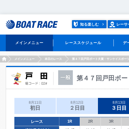
知る楽しむ
レーサ
メインメニュー
レーススケジュール
デ
HOME
メインメニュー
本日のレース
第４７回戸田ボート大賞・サンケイスポー
第４７回戸田ボー
8月11日
8月12日
8月13日
初日
２日目
３日目
レース
1R
2R
3R