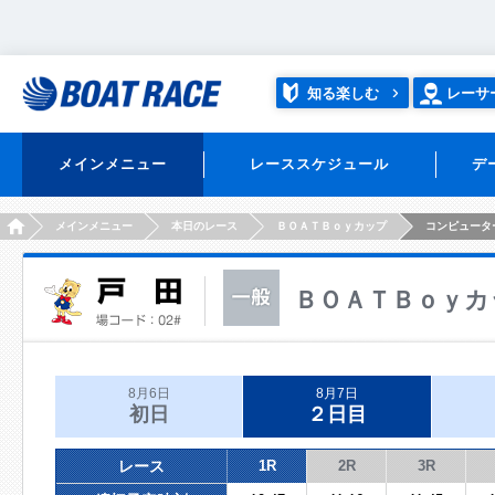
知る楽しむ
レーサ
メインメニュー
レーススケジュール
デ
HOME
メインメニュー
本日のレース
ＢＯＡＴＢｏｙカップ
コンピュータ
ＢＯＡＴＢｏｙカ
8月6日
8月7日
初日
２日目
レース
1R
2R
3R