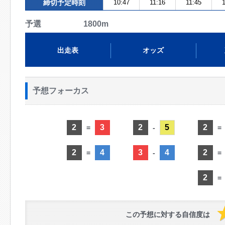
締切予定時刻
10:47
11:16
11:45
1
予選 1800m
出走表
オッズ
予想フォーカス
2
3
2
5
2
=
-
=
2
4
3
4
2
=
-
=
2
=
この予想に対する自信度は