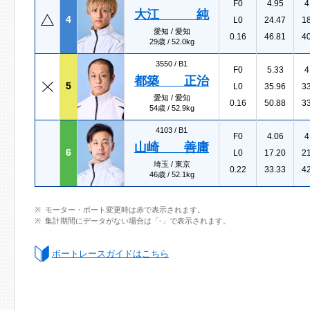
F0
4.95
4
大江 純
4
L0
24.47
1
愛知 / 愛知
0.16
46.81
4
29歳 / 52.0kg
3550 /
B1
F0
5.33
4
都築 正治
5
L0
35.96
3
愛知 / 愛知
0.16
50.88
3
54歳 / 52.9kg
4103 /
B1
F0
4.06
4
山崎 善庸
6
L0
17.20
2
埼玉 / 東京
0.22
33.33
4
46歳 / 52.1kg
モーター・ボート変更時は赤で表示されます。
集計期間にデータがない場合は「-」で表示されます。
ボートレースガイドはこちら