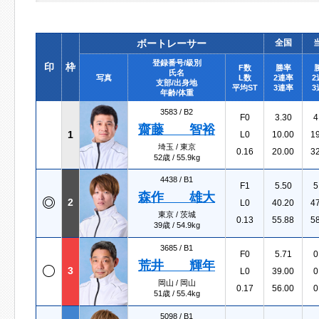
ボートレーサー
全国
登録番号/級別
印
枠
F数
勝率
氏名
写真
L数
2連率
2
支部/出身地
平均ST
3連率
3
年齢/体重
3583 /
B2
F0
3.30
4
齋藤 智裕
1
L0
10.00
1
埼玉 / 東京
0.16
20.00
3
52歳 / 55.9kg
4438 /
B1
F1
5.50
5
森作 雄大
2
L0
40.20
4
東京 / 茨城
0.13
55.88
5
39歳 / 54.9kg
3685 /
B1
F0
5.71
0
荒井 輝年
3
L0
39.00
0
岡山 / 岡山
0.17
56.00
0
51歳 / 55.4kg
5098 /
B1