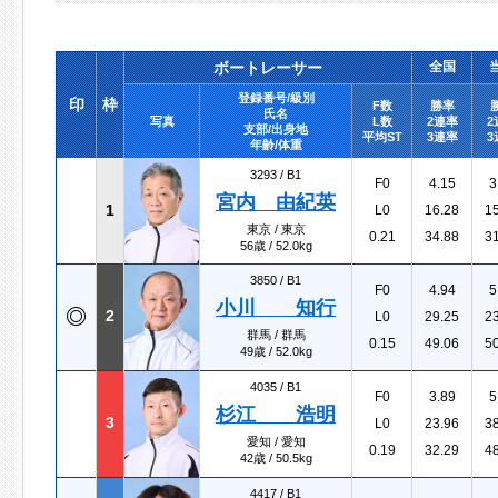
ボートレーサー
全国
登録番号/級別
印
枠
F数
勝率
氏名
写真
L数
2連率
2
支部/出身地
平均ST
3連率
3
年齢/体重
3293 /
B1
F0
4.15
3
宮内 由紀英
1
L0
16.28
1
東京 / 東京
0.21
34.88
3
56歳 / 52.0kg
3850 /
B1
F0
4.94
5
小川 知行
2
L0
29.25
2
群馬 / 群馬
0.15
49.06
5
49歳 / 52.0kg
4035 /
B1
F0
3.89
5
杉江 浩明
3
L0
23.96
3
愛知 / 愛知
0.19
32.29
4
42歳 / 50.5kg
4417 /
B1