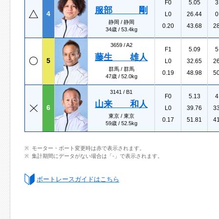
F0
5.05
3
服部 剛
4
L0
26.44
0
静岡 / 静岡
0.20
43.68
2
34歳 / 53.4kg
3659 /
A2
F1
5.09
5
藤生 雄人
5
L0
32.65
2
群馬 / 群馬
0.19
48.98
5
47歳 / 52.0kg
3141 /
B1
F0
5.13
4
山来 和人
6
L0
39.76
3
東京 / 東京
0.17
51.81
4
59歳 / 52.5kg
モーター・ボート変更時は赤で表示されます。
集計期間にデータがない場合は「-」で表示されます。
ボートレースガイドはこちら