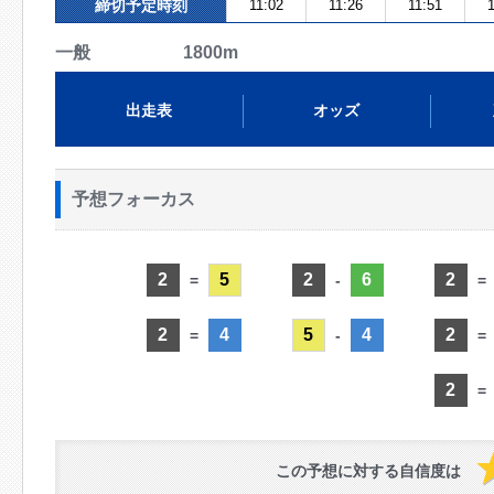
締切予定時刻
11:02
11:26
11:51
1
一般 1800m
出走表
オッズ
予想フォーカス
2
5
2
6
2
=
-
=
2
4
5
4
2
=
-
=
2
=
この予想に対する自信度は