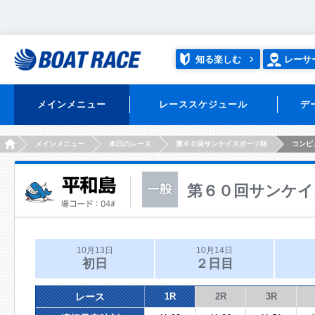
知る楽しむ
レーサ
メインメニュー
レーススケジュール
デ
HOME
メインメニュー
本日のレース
第６０回サンケイスポーツ杯
コンピ
第６０回サンケイ
10月13日
10月14日
初日
２日目
レース
1R
2R
3R