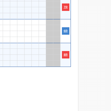
7R
6R
8R