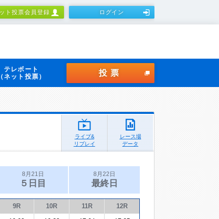
ット投票会員登録
ログイン
テレボート
投票
（ネット投票）
ライブ&
レース場
リプレイ
データ
8月21日
8月22日
５日目
最終日
9R
10R
11R
12R