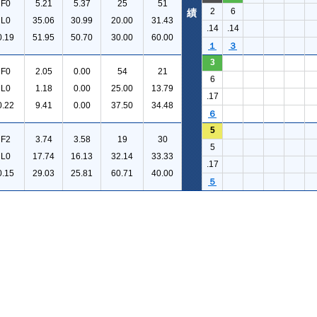
F0
5.21
5.37
25
51
2
6
績
L0
35.06
30.99
20.00
31.43
.14
.14
0.19
51.95
50.70
30.00
60.00
１
３
3
F0
2.05
0.00
54
21
6
L0
1.18
0.00
25.00
13.79
.17
0.22
9.41
0.00
37.50
34.48
６
5
F2
3.74
3.58
19
30
5
L0
17.74
16.13
32.14
33.33
.17
0.15
29.03
25.81
60.71
40.00
５