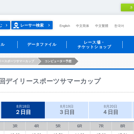
ネ
む
レーサー検索
English
中文简体
中文繁體
한국어
レース場・
ール
データファイル
チケットショップ
リースポーツサマーカップ
コンピューター予想
回デイリースポーツサマーカップ
8月18日
8月19日
8月20日
２日目
３日目
４日目
3R
4R
5R
6R
7R
8R