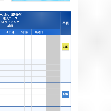
ースNo（艇番色）
進入コース
STタイミング
早見
成績
４日目
５日目
最終日
11R
10R