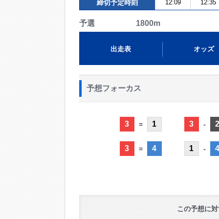
締切予定時刻
12:09
12:35
予選 1800m
出走表
オッズ
予想フォーカス
3
1
3
=
-
3
4
1
=
-
この予想に対