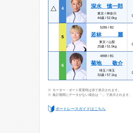
深水 慎一郎
4
東京 / 神奈川
44歳 / 52.0kg
5285 /
B2
若林 麗
5
東京 / 山梨
25歳 / 51.5kg
4898 /
B1
菊地 敬介
6
埼玉 / 埼玉
32歳 / 57.1kg
モーター・ボート変更時は赤で表示されます。
集計期間にデータがない場合は「-」で表示されます。
ボートレースガイドはこちら