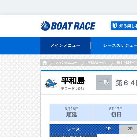
知る楽し
メインメニュー
レーススケジュ
HOME
メインメニュー
本日のレース
第６４回デイ
第６４
8月16日
8月17日
順延
初日
レース
1R
2R