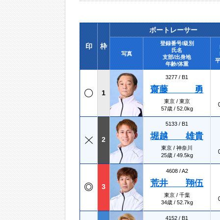
ボートレーサー
登録番号/級別
印
枠
氏名
写真
支部/出身地
平
年齢/体重
3277 /
B1
齋藤 勇
1
東京 / 東京
57歳 / 52.0kg
5133 /
B1
堀越 雄貴
2
東京 / 神奈川
25歳 / 49.5kg
4608 /
A2
荒井 翔伍
3
東京 / 千葉
34歳 / 52.7kg
4152 /
B1