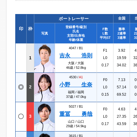
ボートレーサー
全国
登録番号/級別
印
枠
F数
勝率
氏名
写真
L数
2連率
2
支部/出身地
平均ST
3連率
3
年齢/体重
4047 /
B1
F1
3.92
4
吉永 浩則
1
L0
19.59
3
大阪 / 大阪
0.17
34.02
3
46歳 / 52.8kg
4530 /
A1
F0
7.13
0
小野 生奈
2
L0
57.14
0
福岡 / 福岡
0.15
69.52
0
37歳 / 47.0kg
5027 /
B1
F0
4.63
4
重冨 勇哉
3
L0
27.35
2
山口 / 山口
0.17
43.59
3
29歳 / 54.9kg
3615 /
B1