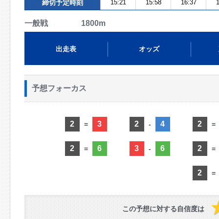
締切予定時刻
15:21
15:58
16:37
1
一般戦 1800m
出走表
オッズ
予想フォーカス
2
3
2
4
2
=
-
=
2
6
3
6
2
=
-
=
2
=
この予想に対する自信度は