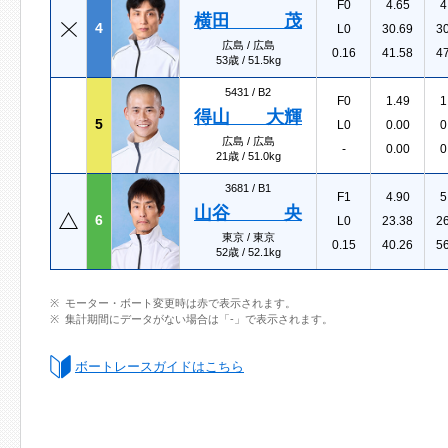
F0
4.65
4
横田 茂
4
L0
30.69
3
広島 / 広島
0.16
41.58
4
53歳 / 51.5kg
5431 /
B2
F0
1.49
1
得山 大輝
5
L0
0.00
0
広島 / 広島
-
0.00
0
21歳 / 51.0kg
3681 /
B1
F1
4.90
5
山谷 央
6
L0
23.38
2
東京 / 東京
0.15
40.26
5
52歳 / 52.1kg
モーター・ボート変更時は赤で表示されます。
集計期間にデータがない場合は「-」で表示されます。
ボートレースガイドはこちら