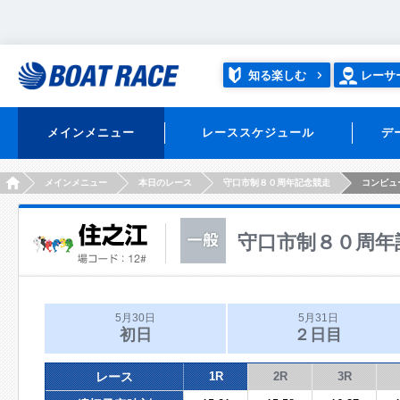
知る楽しむ
レーサ
メインメニュー
レーススケジュール
デ
HOME
メインメニュー
本日のレース
守口市制８０周年記念競走
コンピュ
守口市制８０周年
5月30日
5月31日
初日
２日目
レース
1R
2R
3R