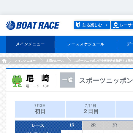
知る楽しむ
レーサ
メインメニュー
レーススケジュール
デ
HOME
メインメニュー
本日のレース
スポーツニッポン杯争奪伊丹市施行７３周
スポーツニッポン
7月3日
7月4日
初日
２日目
レース
1R
2R
3R