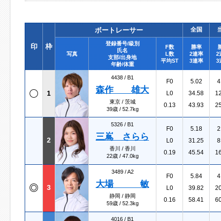
ボートレーサー
全国
登録番号/級別
印
枠
F数
勝率
氏名
写真
L数
2連率
2
支部/出身地
平均ST
3連率
3
年齢/体重
4438 /
B1
F0
5.02
4
森作 雄大
1
L0
34.58
1
東京 / 茨城
0.13
43.93
2
39歳 / 52.7kg
5326 /
B1
F0
5.18
2
三嶌 さらら
2
L0
31.25
8
香川 / 香川
0.19
45.54
1
22歳 / 47.0kg
3489 /
A2
F0
5.84
4
大場 敏
3
L0
39.82
2
静岡 / 静岡
0.16
58.41
6
59歳 / 52.3kg
4016 /
B1