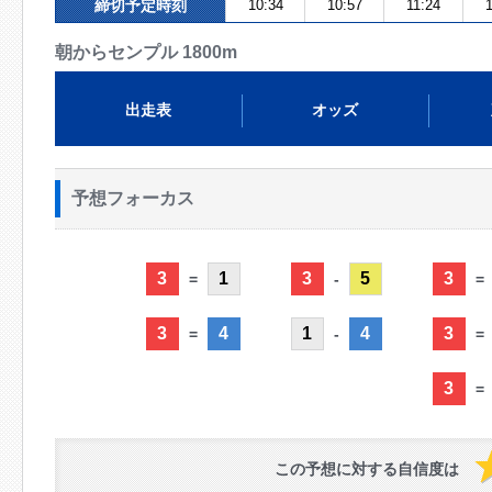
締切予定時刻
10:34
10:57
11:24
朝からセンプル 1800m
出走表
オッズ
予想フォーカス
3
1
3
5
3
=
-
=
3
4
1
4
3
=
-
=
3
=
この予想に対する自信度は