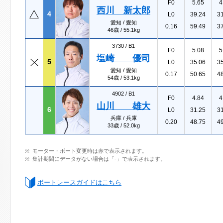
F0
5.65
4
西川 新太郎
4
L0
39.24
3
愛知 / 愛知
0.16
59.49
3
46歳 / 55.1kg
3730 /
B1
F0
5.08
5
塩崎 優司
5
L0
35.06
3
愛知 / 愛知
0.17
50.65
4
54歳 / 53.1kg
4902 /
B1
F0
4.84
4
山川 雄大
6
L0
31.25
3
兵庫 / 兵庫
0.20
48.75
4
33歳 / 52.0kg
モーター・ボート変更時は赤で表示されます。
集計期間にデータがない場合は「-」で表示されます。
ボートレースガイドはこちら