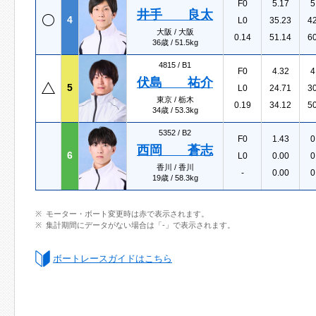
F0
5.17
5
井手 良太
4
L0
35.23
4
大阪 / 大阪
0.14
51.14
6
36歳 / 51.5kg
4815 /
B1
F0
4.32
4
伏島 祐介
5
L0
24.71
3
東京 / 栃木
0.19
34.12
5
34歳 / 53.3kg
5352 /
B2
F0
1.43
0
西岡 蒼志
6
L0
0.00
0
香川 / 香川
-
0.00
0
19歳 / 58.3kg
モーター・ボート変更時は赤で表示されます。
集計期間にデータがない場合は「-」で表示されます。
ボートレースガイドはこちら