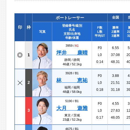
ボートレーサー
全国
登録番号/級別
印
枠
F数
勝率
氏名
写真
L数
2連率
2
支部/出身地
平均ST
3連率
3
年齢/体重
3959 /
A1
F0
6.55
5
坪井 康晴
1
L0
37.08
2
静岡 / 静岡
0.14
48.31
4
46歳 / 52.1kg
3928 /
B1
F0
3.88
4
林 恵祐
2
L0
21.51
3
福岡 / 福岡
0.18
31.18
3
48歳 / 58.0kg
5190 /
B1
F0
4.55
3
大月 遊雅
3
L0
27.63
1
東京 / 茨城
0.17
46.05
2
23歳 / 52.2kg
4675 /
B1