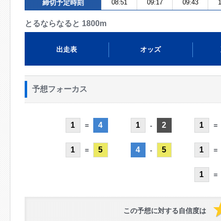
締切予定時刻
08:51
09:17
09:43
1
とるならなると 1800m
出走表
オッズ
予想フォーカス
1
4
1
2
1
=
-
=
1
5
4
5
1
=
-
=
1
=
この予想に対する自信度は