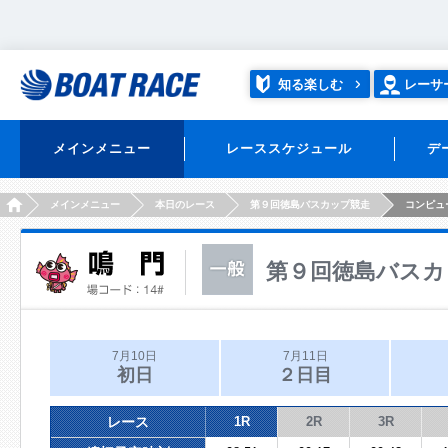
知る楽しむ
レーサ
メインメニュー
レーススケジュール
デ
HOME
メインメニュー
本日のレース
第９回徳島バスカップ競走
コンピュ
第９回徳島バスカ
7月10日
7月11日
初日
２日目
レース
1R
2R
3R