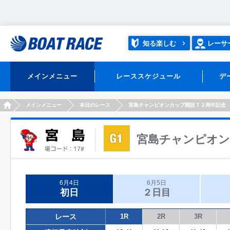
知る楽しむ
レーサ
メインメニュー
レーススケジュール
デ
HOME
メインメニュー
本日のレース
宮島チャンピオンカップ開設７２周年記念
宮島チャンピオン
6月4日
6月5日
初日
２日目
レース
1R
2R
3R