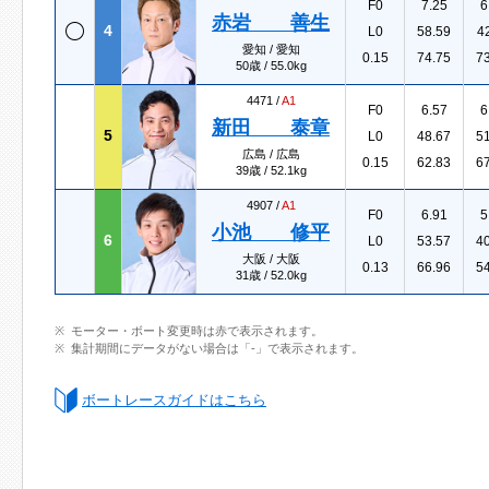
F0
7.25
6
赤岩 善生
4
L0
58.59
4
愛知 / 愛知
0.15
74.75
7
50歳 / 55.0kg
4471 /
A1
F0
6.57
6
新田 泰章
5
L0
48.67
5
広島 / 広島
0.15
62.83
6
39歳 / 52.1kg
4907 /
A1
F0
6.91
5
小池 修平
6
L0
53.57
4
大阪 / 大阪
0.13
66.96
5
31歳 / 52.0kg
モーター・ボート変更時は赤で表示されます。
集計期間にデータがない場合は「-」で表示されます。
ボートレースガイドはこちら