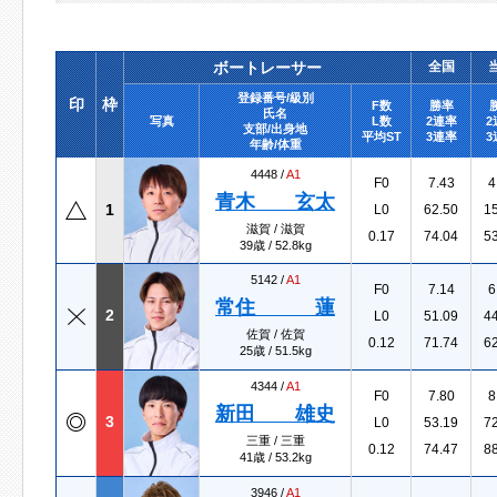
ボートレーサー
全国
登録番号/級別
印
枠
F数
勝率
氏名
写真
L数
2連率
2
支部/出身地
平均ST
3連率
3
年齢/体重
4448 /
A1
F0
7.43
4
青木 玄太
1
L0
62.50
1
滋賀 / 滋賀
0.17
74.04
5
39歳 / 52.8kg
5142 /
A1
F0
7.14
6
常住 蓮
2
L0
51.09
4
佐賀 / 佐賀
0.12
71.74
6
25歳 / 51.5kg
4344 /
A1
F0
7.80
8
新田 雄史
3
L0
53.19
7
三重 / 三重
0.12
74.47
8
41歳 / 53.2kg
3946 /
A1