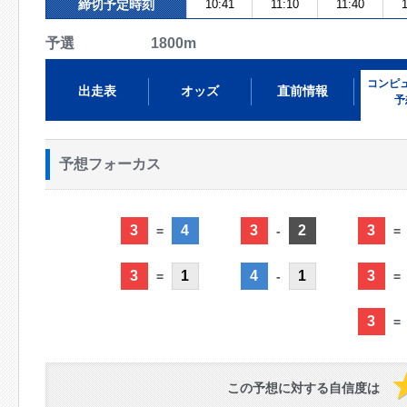
締切予定時刻
10:41
11:10
11:40
1
予選 1800m
コンピ
出走表
オッズ
直前情報
予
予想フォーカス
3
4
3
2
3
=
-
=
3
1
4
1
3
=
-
=
3
=
この予想に対する自信度は