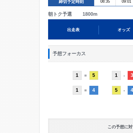
締切予定時刻
08:35
09:01
朝トク予選 1800m
出走表
オッズ
予想フォーカス
1
5
1
=
-
1
4
5
=
-
この予想に対