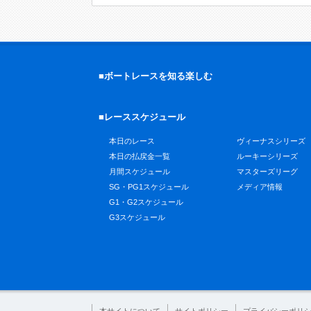
■ボートレースを知る楽しむ
■レーススケジュール
本日のレース
ヴィーナスシリーズ
本日の払戻金一覧
ルーキーシリーズ
月間スケジュール
マスターズリーグ
SG・PG1スケジュール
メディア情報
G1・G2スケジュール
G3スケジュール