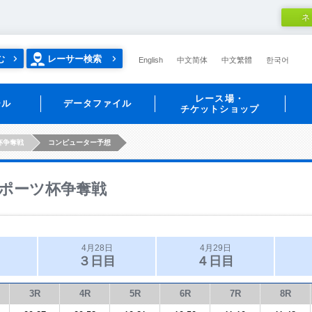
ネ
む
レーサー検索
English
中文简体
中文繁體
한국어
レース場・
ール
データファイル
チケットショップ
杯争奪戦
コンピューター予想
ポーツ杯争奪戦
4月28日
4月29日
３日目
４日目
3R
4R
5R
6R
7R
8R