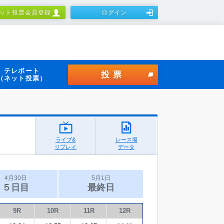
ット投票会員登録
ログイン
テレボート
投票
（ネット投票）
ライブ&
レース場
リプレイ
データ
4月30日
5月1日
５日目
最終日
9R
10R
11R
12R