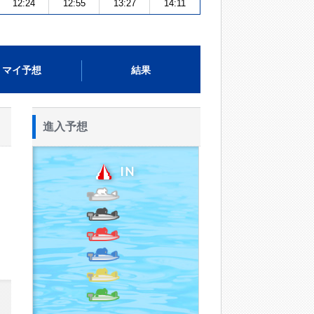
12:24
12:55
13:27
14:11
マイ予想
結果
進入予想