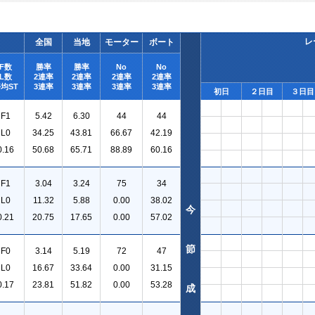
レ
全国
当地
モーター
ボート
F数
勝率
勝率
No
No
L数
2連率
2連率
2連率
2連率
均ST
3連率
3連率
3連率
3連率
初日
２日目
３日目
F1
5.42
6.30
44
44
L0
34.25
43.81
66.67
42.19
0.16
50.68
65.71
88.89
60.16
F1
3.04
3.24
75
34
L0
11.32
5.88
0.00
38.02
今
0.21
20.75
17.65
0.00
57.02
節
F0
3.14
5.19
72
47
L0
16.67
33.64
0.00
31.15
0.17
23.81
51.82
0.00
53.28
成