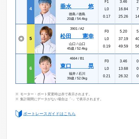
F1
3.46
2
垂水 悠
4
L0
16.84
7
徳島 / 徳島
0.17
25.26
1
20歳 / 54.4kg
3901 /
A2
F0
5.20
5
松田 憲幸
5
L0
37.19
4
山口 / 山口
0.19
49.59
5
45歳 / 52.4kg
4664 /
B1
F0
3.46
0
東口 晃
6
L0
13.68
0
福井 / 石川
0.21
26.32
0
39歳 / 52.0kg
モーター・ボート変更時は赤で表示されます。
集計期間にデータがない場合は「-」で表示されます。
ボートレースガイドはこちら