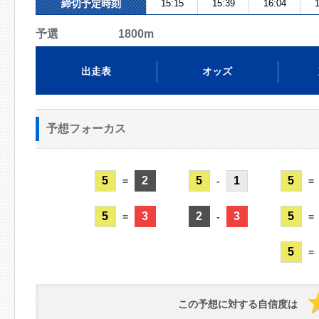
締切予定時刻
15:15
15:39
16:04
1
予選 1800m
出走表
オッズ
予想フォーカス
5
2
5
1
5
=
-
=
5
3
2
3
5
=
-
=
5
=
この予想に対する自信度は