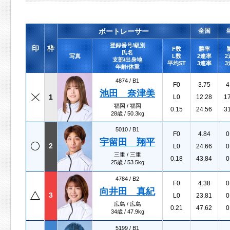
ボートレーサー
全国
登録番号/級別
印
枠
F数
勝率
氏名
写真
L数
2連率
2
支部/出身地
平均ST
3連率
3
年齢/体重
4874 /
B1
F0
3.75
4
池田 奈津美
1
L0
12.28
1
福岡 / 福岡
0.15
24.56
3
28歳 / 50.3kg
5010 /
B1
F0
4.84
0
宇留田 翔平
2
L0
24.66
0
三重 / 三重
0.18
43.84
0
25歳 / 53.5kg
4784 /
B2
F0
4.38
0
向井田 真紀
3
L0
23.81
0
広島 / 広島
0.21
47.62
0
34歳 / 47.9kg
5199 /
B1