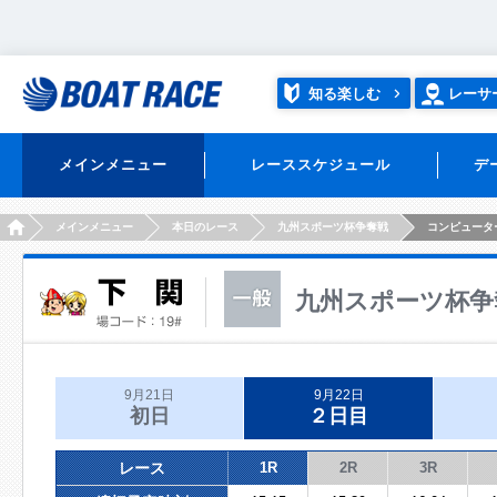
知る楽しむ
レーサ
メインメニュー
レーススケジュール
デ
HOME
メインメニュー
本日のレース
九州スポーツ杯争奪戦
コンピュータ
九州スポーツ杯争
9月21日
9月22日
初日
２日目
レース
1R
2R
3R