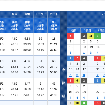
レ
全国
当地
モーター
ボート
F数
勝率
勝率
No
No
L数
2連率
2連率
2連率
2連率
均ST
3連率
3連率
3連率
3連率
初日
２日目
３日目
5
3
11
8
F0
4.80
5.33
39
18
3
2
5
5
L0
26.61
33.33
30.09
23.21
.13
.03
.19
.16
0.19
45.87
50.00
53.10
37.50
３
１
３
４
1
7
4
1
F0
4.08
4.06
51
63
4
3
2
2
L0
13.64
17.14
27.80
28.79
.15
.24
.17
.33
.1
今
0.18
36.36
34.29
42.93
50.00
５
５
６
２
1
6
2
1
節
F1
4.82
3.47
6
46
3
5
2
3
L0
28.44
16.19
32.16
16.39
.08
.09
.09
.27
.1
0.17
47.71
23.81
43.72
34.43
成
４
４
４
１
2
10
8
5
1