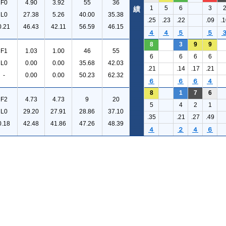
F0
4.90
3.92
55
36
1
5
6
3
績
L0
27.38
5.26
40.00
35.38
.25
.23
.22
.09
.1
0.21
46.43
42.11
56.59
46.15
４
４
５
５
8
3
9
9
F1
1.03
1.00
46
55
6
6
6
6
L0
0.00
0.00
35.68
42.03
.21
.14
.17
.21
-
0.00
0.00
50.23
62.32
６
６
６
４
8
1
7
6
F2
4.73
4.73
9
20
5
4
2
1
L0
29.20
27.91
28.86
37.10
.35
.21
.27
.49
0.18
42.48
41.86
47.26
48.39
４
２
４
６