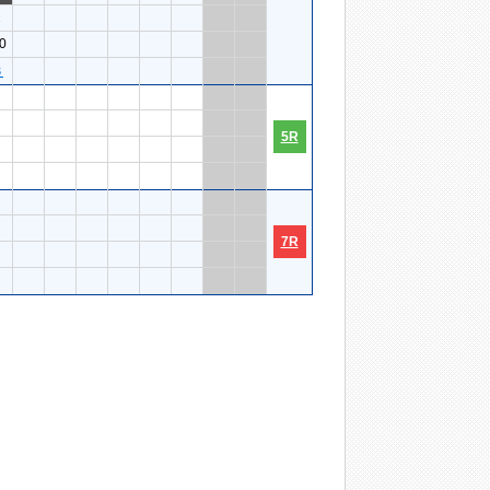
2
0
３
5R
7R