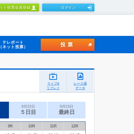
ット投票会員登録
ログイン
テレボート
投票
（ネット投票）
ライブ&
レース場
リプレイ
データ
9月22日
9月23日
５日目
最終日
9R
10R
11R
12R