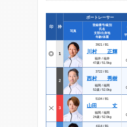
ボートレーサー
登録番号/級別
印
枠
氏名
写真
支部/出身地
平
年齢/体重
3921 /
B1
川村 正輝
1
福井 / 福井
47歳 / 51.5kg
3722 /
B1
西村 秀樹
2
福岡 / 福岡
52歳 / 52.0kg
5104 /
B1
山田 丈
3
福岡 / 福岡
24歳 / 52.0kg
4114 /
B1