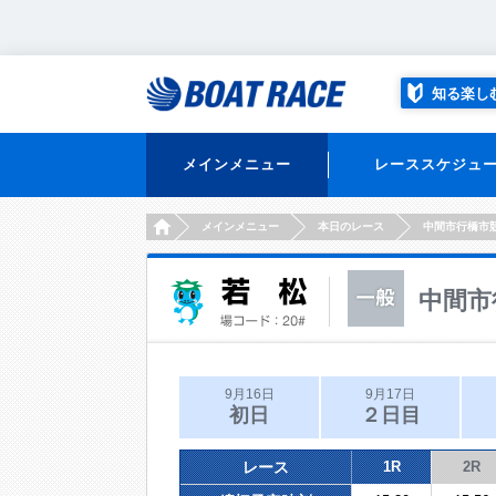
知る楽し
メインメニュー
レーススケジュ
HOME
メインメニュー
本日のレース
中間市行橋市
中間市
9月16日
9月17日
初日
２日目
レース
1R
2R