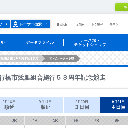
ネ
む
レーサー検索
English
中文简体
中文繁體
한국어
レース場・
ール
データファイル
チケットショップ
競艇組合施行５３周年記念競走
コンピューター予想
行橋市競艇組合施行５３周年記念競走
9月18日
9月19日
9月20日
9月21日
順延
順延
３日目
４日目
3R
4R
5R
6R
7R
8R