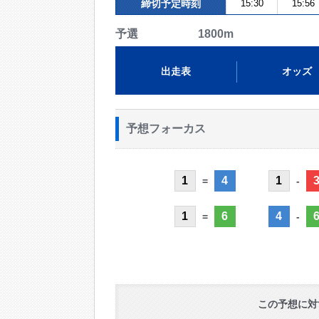
締切予定時刻
15:30
15:56
予選 1800m
出走表
オッズ
予想フォーカス
1
4
1
=
-
1
6
4
=
-
この予想に対