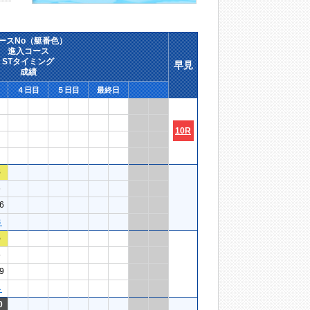
ースNo（艇番色）
進入コース
STタイミング
早見
成績
４日目
５日目
最終日
10R
8
6
6
６
5
5
9
４
0