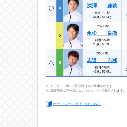
深澤 達徳
4
東京 / 山梨
41歳 / 51.5kg
5237 /
B2
永松 良教
5
福岡 / 福岡
23歳 / 55.2kg
3953 /
B1
志道 吉和
6
福岡 / 福岡
46歳 / 52.0kg
モーター・ボート変更時は赤で表示されます。
集計期間にデータがない場合は「-」で表示されます。
ボートレースガイドはこちら