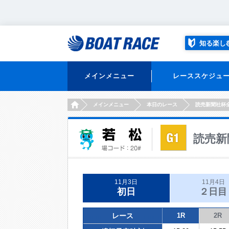
知る楽し
メインメニュー
レーススケジュ
HOME
メインメニュー
本日のレース
読売新聞社杯
読売新
11月3日
11月4日
初日
２日目
レース
1R
2R