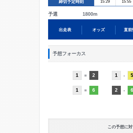
締切予定時刻
15:29
15:55
予選 1800m
出走表
オッズ
直前
予想フォーカス
1
2
1
=
-
1
6
2
=
-
この予想に対