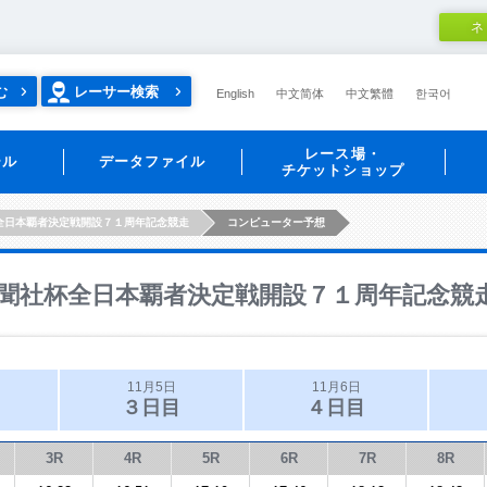
ネ
む
レーサー検索
English
中文简体
中文繁體
한국어
レース場・
ール
データファイル
チケットショップ
全日本覇者決定戦開設７１周年記念競走
コンピューター予想
聞社杯全日本覇者決定戦開設７１周年記念競
11月5日
11月6日
３日目
４日目
3R
4R
5R
6R
7R
8R