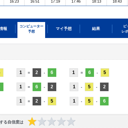
16:23
16:51
17:19
17:46
18:13
18:43
コンピューター
ピ
情報
マイ予想
結果
予想
レ
5
1
2
6
1
6
5
=
-
=
-
6
1
6
2
1
5
2
=
-
-
-
1
2
5
1
5
6
=
-
-
-
する自信度は