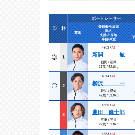
ボートレーサー
登録番号/級別
印
枠
氏名
写真
支部/出身地
平
年齢/体重
4932 /
A1
新開 航
1
福岡 / 福岡
27歳 / 52.0kg
4074 /
A1
柳沢 一
2
愛知 / 愛知
42歳 / 52.0kg
4856 /
A1
豊田 健士郎
3
三重 / 三重
27歳 / 52.8kg
4653 /
A1