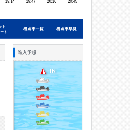
19:14
19:47
20:16
20:45
ット
得点率一覧
得点率早見
ポート
進入予想