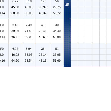
F0
6.27
6.10
19
56
績
L0
45.38
45.00
36.99
29.75
0.14
60.50
60.00
48.37
53.72
F0
6.49
7.49
49
30
L0
39.06
71.43
29.41
35.40
0.14
66.41
80.00
43.63
53.98
F0
6.23
6.94
36
51
L0
46.02
53.93
26.14
33.05
0.16
64.60
68.54
48.13
51.69