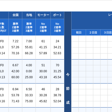
レ
全国
当地
モーター
ボート
F数
勝率
勝率
No
No
L数
2連率
2連率
2連率
2連率
均ST
3連率
3連率
3連率
3連率
初日
２日目
３日目
F0
7.22
7.00
61
24
L0
57.26
55.81
41.15
34.21
0.14
70.16
66.28
57.89
52.63
F0
6.67
4.00
51
70
L0
42.00
0.00
30.00
31.25
今
0.13
60.00
25.00
43.18
45.54
節
F0
6.94
6.50
46
28
L0
53.78
33.33
30.28
38.78
0.16
71.43
75.00
45.82
52.04
成