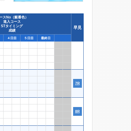
ースNo（艇番色）
進入コース
STタイミング
早見
成績
４日目
５日目
最終日
7R
8R