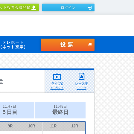
ット投票会員登録
ログイン
テレボート
投票
（ネット投票）
走
ライブ&
レース場
リプレイ
データ
11月7日
11月8日
５日目
最終日
9R
10R
11R
12R