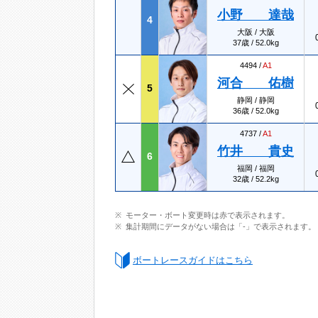
小野 達哉
4
大阪 / 大阪
37歳 / 52.0kg
4494 /
A1
河合 佑樹
5
静岡 / 静岡
36歳 / 52.0kg
4737 /
A1
竹井 貴史
6
福岡 / 福岡
32歳 / 52.2kg
モーター・ボート変更時は赤で表示されます。
集計期間にデータがない場合は「-」で表示されます。
ボートレースガイドはこちら