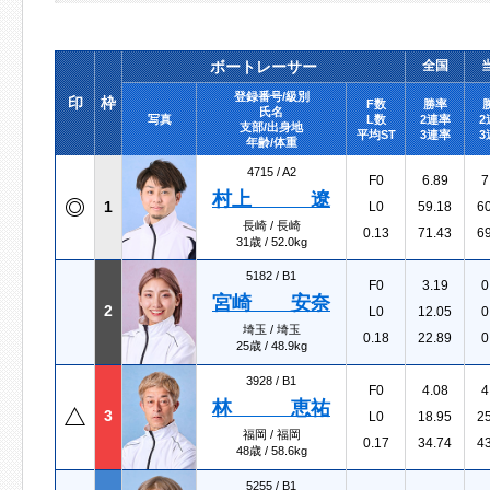
ボートレーサー
全国
登録番号/級別
印
枠
F数
勝率
氏名
写真
L数
2連率
2
支部/出身地
平均ST
3連率
3
年齢/体重
4715 /
A2
F0
6.89
7
村上 遼
1
L0
59.18
6
長崎 / 長崎
0.13
71.43
6
31歳 / 52.0kg
5182 /
B1
F0
3.19
0
宮崎 安奈
2
L0
12.05
0
埼玉 / 埼玉
0.18
22.89
0
25歳 / 48.9kg
3928 /
B1
F0
4.08
4
林 恵祐
3
L0
18.95
2
福岡 / 福岡
0.17
34.74
4
48歳 / 58.6kg
5255 /
B1