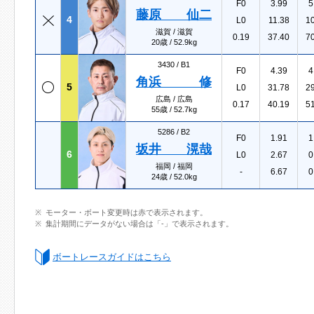
F0
3.99
5
藤原 仙二
4
L0
11.38
1
滋賀 / 滋賀
0.19
37.40
7
20歳 / 52.9kg
3430 /
B1
F0
4.39
4
角浜 修
5
L0
31.78
2
広島 / 広島
0.17
40.19
5
55歳 / 52.7kg
5286 /
B2
F0
1.91
1
坂井 滉哉
6
L0
2.67
0
福岡 / 福岡
-
6.67
0
24歳 / 52.0kg
モーター・ボート変更時は赤で表示されます。
集計期間にデータがない場合は「-」で表示されます。
ボートレースガイドはこちら