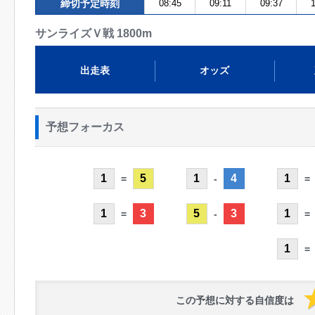
締切予定時刻
08:45
09:11
09:37
1
サンライズＶ戦 1800m
出走表
オッズ
予想フォーカス
1
5
1
4
1
=
-
=
1
3
5
3
1
=
-
=
1
=
この予想に対する自信度は