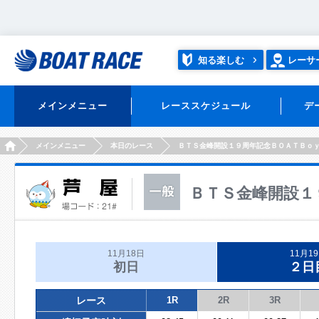
知る楽しむ
レーサ
メインメニュー
レーススケジュール
デ
HOME
メインメニュー
本日のレース
ＢＴＳ金峰開設１９周年記念ＢＯＡＴＢｏ
ＢＴＳ金峰開設１
11月18日
11月1
初日
２日
レース
1R
2R
3R