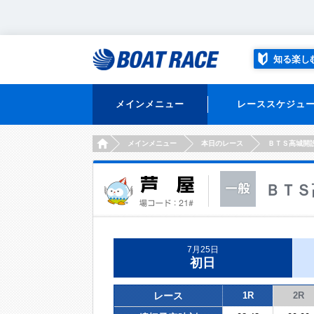
知る楽し
メインメニュー
レーススケジュ
HOME
メインメニュー
本日のレース
ＢＴＳ高城開
ＢＴＳ
7月25日
初日
レース
1R
2R