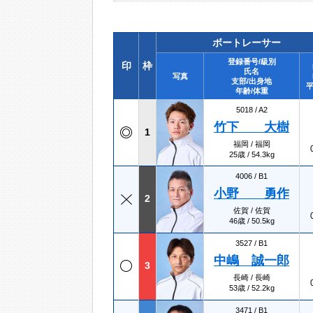
ボートレーサー
登録番号/級別
印
枠
氏名
写真
支部/出身地
平
年齢/体重
5018 /
A2
竹下 大樹
1
福岡 / 福岡
25歳 / 54.3kg
4006 /
B1
小野 勇作
2
佐賀 / 佐賀
46歳 / 50.5kg
3527 /
B1
中嶋 誠一郎
3
長崎 / 長崎
53歳 / 52.2kg
3471 /
B1