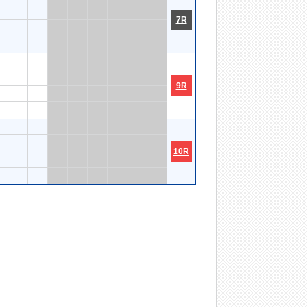
7R
9R
10R