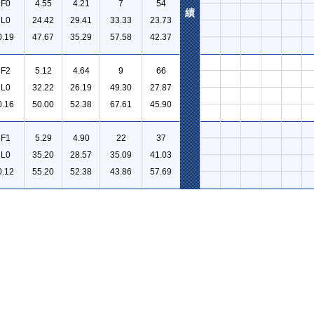
F0
4.55
4.21
7
54
績
L0
24.42
29.41
33.33
23.73
0.19
47.67
35.29
57.58
42.37
F2
5.12
4.64
9
66
L0
32.22
26.19
49.30
27.87
0.16
50.00
52.38
67.61
45.90
F1
5.29
4.90
22
37
L0
35.20
28.57
35.09
41.03
0.12
55.20
52.38
43.86
57.69