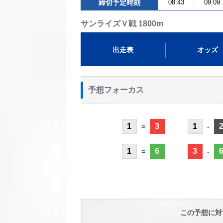
締切予定時刻
08:43
09:09
サンライズＶ戦 1800m
出走表
オッズ
予想フォーカス
1
3
1
=
-
1
6
3
=
-
この予想に対