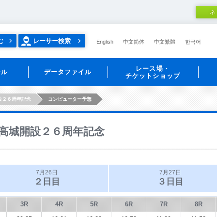
ネ
む
レーサー検索
English
中文简体
中文繁體
한국어
レース場・
ール
データファイル
チケットショップ
設２６周年記念
コンピューター予想
高城開設２６周年記念
7月26日
7月27日
２日目
３日目
3R
4R
5R
6R
7R
8R