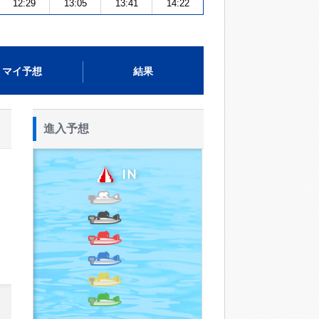
12:29
13:05
13:41
14:22
マイ予想
結果
進入予想