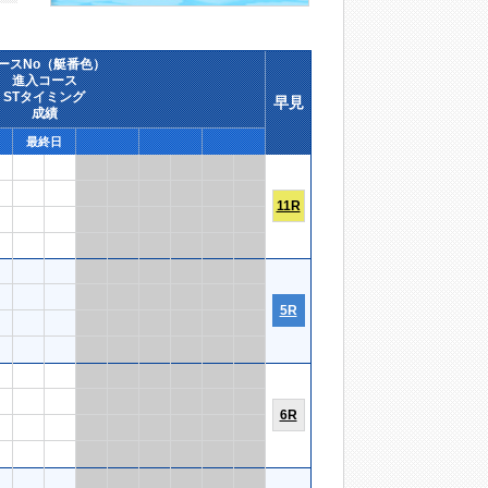
ースNo（艇番色）
進入コース
STタイミング
早見
成績
最終日
11R
5R
6R