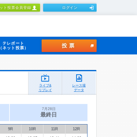
ット投票会員登録
ログイン
テレボート
投票
（ネット投票）
ライブ&
レース場
リプレイ
データ
7月28日
最終日
9R
10R
11R
12R