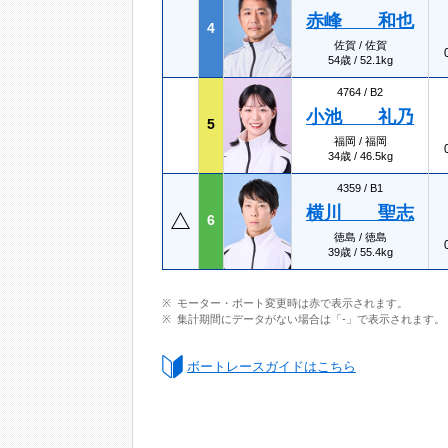
赤峰 和也
4
佐賀 / 佐賀
54歳 / 52.1kg
4764 /
B2
小池 礼乃
5
福岡 / 福岡
34歳 / 46.5kg
4359 /
B1
横川 聖志
6
徳島 / 徳島
39歳 / 55.4kg
モーター・ボート変更時は赤で表示されます。
集計期間にデータがない場合は「-」で表示されます。
ボートレースガイドはこちら