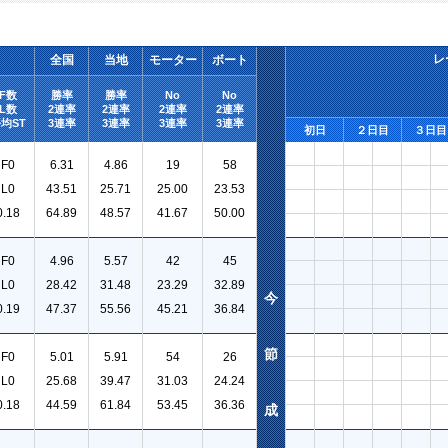
レ
全国
当地
モーター
ボート
F数
勝率
勝率
No
No
L数
2連率
2連率
2連率
2連率
均ST
3連率
3連率
3連率
3連率
初日
２日目
３日目
F0
6.31
4.86
19
58
L0
43.51
25.71
25.00
23.53
0.18
64.89
48.57
41.67
50.00
F0
4.96
5.57
42
45
L0
28.42
31.48
23.29
32.89
今
0.19
47.37
55.56
45.21
36.84
節
F0
5.01
5.91
54
26
L0
25.68
39.47
31.03
24.24
0.18
44.59
61.84
53.45
36.36
成