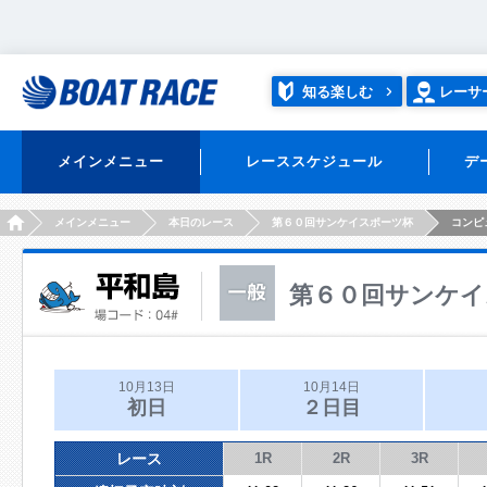
知る楽しむ
レーサ
メインメニュー
レーススケジュール
デ
HOME
メインメニュー
本日のレース
第６０回サンケイスポーツ杯
コンピ
第６０回サンケイ
10月13日
10月14日
初日
２日目
レース
1R
2R
3R