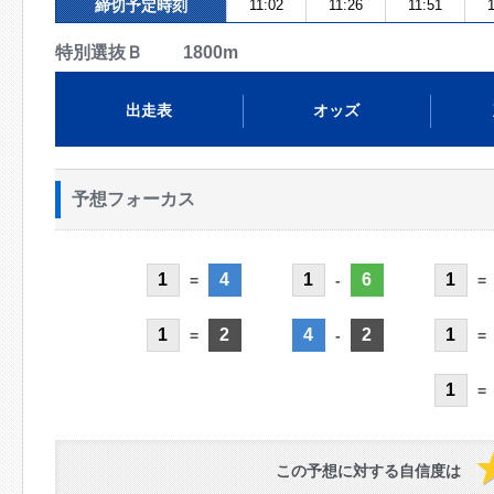
締切予定時刻
11:02
11:26
11:51
1
特別選抜Ｂ 1800m
出走表
オッズ
予想フォーカス
1
4
1
6
1
=
-
=
1
2
4
2
1
=
-
=
1
=
この予想に対する自信度は