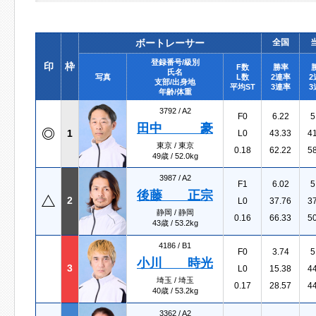
ボートレーサー
全国
登録番号/級別
印
枠
F数
勝率
氏名
写真
L数
2連率
2
支部/出身地
平均ST
3連率
3
年齢/体重
3792 /
A2
F0
6.22
5
田中 豪
1
L0
43.33
4
東京 / 東京
0.18
62.22
5
49歳 / 52.0kg
3987 /
A2
F1
6.02
5
後藤 正宗
2
L0
37.76
3
静岡 / 静岡
0.16
66.33
5
43歳 / 53.2kg
4186 /
B1
F0
3.74
5
小川 時光
3
L0
15.38
4
埼玉 / 埼玉
0.17
28.57
4
40歳 / 53.2kg
3362 /
A2