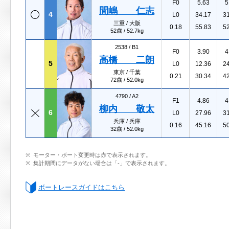
F0
5.63
5
間嶋 仁志
4
L0
34.17
3
三重 / 大阪
0.18
55.83
5
52歳 / 52.7kg
2538 /
B1
F0
3.90
4
高橋 二朗
5
L0
12.36
2
東京 / 千葉
0.21
30.34
4
72歳 / 52.0kg
4790 /
A2
F1
4.86
4
柳内 敬太
6
L0
27.96
3
兵庫 / 兵庫
0.16
45.16
5
32歳 / 52.0kg
モーター・ボート変更時は赤で表示されます。
集計期間にデータがない場合は「-」で表示されます。
ボートレースガイドはこちら