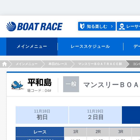
知る楽しむ
レーサ
メインメニュー
レーススケジュール
デ
HOME
メインメニュー
本日のレース
マンスリーＢＯＡＴＲＡＣＥ杯
コン
マンスリーＢＯＡ
11月18日
11月19日
初日
２日目
レース
1R
2R
3R