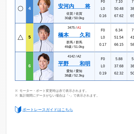
F0
7.10
7
安河内 将
4
L0
50.48
3
佐賀 / 佐賀
0.16
67.62
6
30歳 / 50.0kg
3475 /
A1
F0
6.34
7
橋本 久和
5
L0
51.54
4
群馬 / 群馬
0.17
66.15
5
49歳 / 51.0kg
4142 /
A2
F0
5.88
5
平野 和明
6
L0
37.68
3
愛知 / 愛知
0.19
62.32
5
38歳 / 52.3kg
モーター・ボート変更時は赤で表示されます。
集計期間にデータがない場合は「-」で表示されます。
ボートレースガイドはこちら