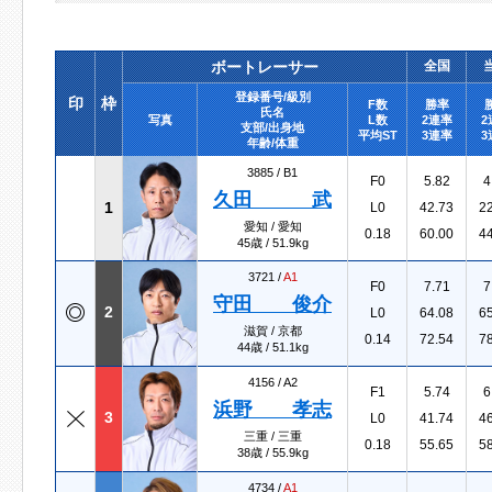
ボートレーサー
全国
登録番号/級別
印
枠
F数
勝率
氏名
写真
L数
2連率
2
支部/出身地
平均ST
3連率
3
年齢/体重
3885 /
B1
F0
5.82
4
久田 武
1
L0
42.73
2
愛知 / 愛知
0.18
60.00
4
45歳 / 51.9kg
3721 /
A1
F0
7.71
7
守田 俊介
2
L0
64.08
6
滋賀 / 京都
0.14
72.54
7
44歳 / 51.1kg
4156 /
A2
F1
5.74
6
浜野 孝志
3
L0
41.74
4
三重 / 三重
0.18
55.65
5
38歳 / 55.9kg
4734 /
A1