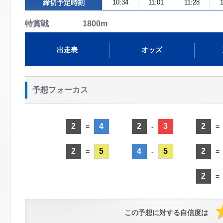
締切予定時刻
10:34
11:01
11:28
特賞戦 1800m
出走表
オッズ
予想フォーカス
2
4
2
3
2
=
-
=
2
5
4
5
2
=
-
=
2
=
この予想に対する自信度は