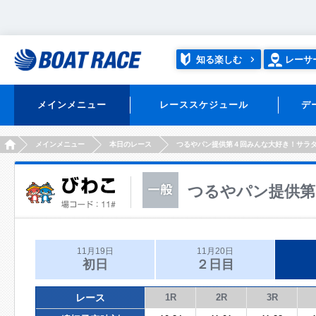
知る楽しむ
レーサ
メインメニュー
レーススケジュール
デ
HOME
メインメニュー
本日のレース
つるやパン提供第４回みんな大好き！サラ
つるやパン提供第
11月19日
11月20日
初日
２日目
レース
1R
2R
3R