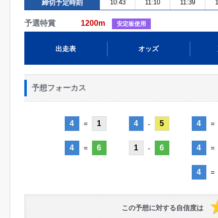
締切予定時刻
10:43
11:10
11:39
1
予選特賞
1200m
安定板使用
出走表
オッズ
予想フォーカス
4
1
4
5
4
=
-
=
4
6
1
6
4
=
-
=
4
=
この予想に対する自信度は