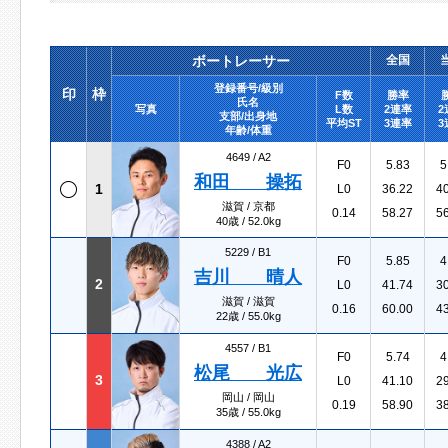
ボートレーサー
全国
登録番号/級別
印
枠
F数
勝率
氏名
写真
L数
2連率
2
支部/出身地
平均ST
3連率
3
年齢/体重
4649 /
A2
F0
5.83
5
和田 操拓
1
L0
36.22
4
滋賀 / 京都
0.14
58.27
5
40歳 / 52.0kg
5229 /
B1
F0
5.85
4
吉川 晴人
2
L0
41.74
3
滋賀 / 滋賀
0.16
60.00
4
22歳 / 55.0kg
4557 /
B1
F0
5.74
4
松尾 光広
3
L0
41.10
2
岡山 / 岡山
0.19
58.90
3
35歳 / 55.0kg
4388 /
A2