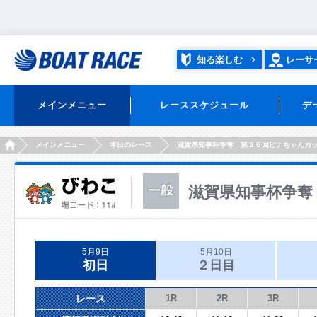
知る楽しむ
レーサ
メインメニュー
レーススケジュール
デ
HOME
メインメニュー
本日のレース
滋賀県知事杯争奪 第２６回ビナちゃんカ
滋賀県知事杯争奪
5月9日
5月10日
初日
２日目
レース
1R
2R
3R