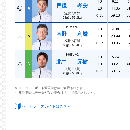
F0
6.11
6
是澤 孝宏
4
L0
44.35
5
滋賀 / 京都
0.15
59.13
6
39歳 / 52.2kg
4405 /
B2
F0
4.09
5
南野 利騰
5
L0
20.99
3
福井 / 石川
0.17
30.86
5
40歳 / 53.4kg
3965 /
A2
F0
5.74
5
北中 元樹
6
L0
38.21
4
滋賀 / 滋賀
0.15
60.16
5
45歳 / 55.8kg
モーター・ボート変更時は赤で表示されます。
集計期間にデータがない場合は「-」で表示されます。
ボートレースガイドはこちら