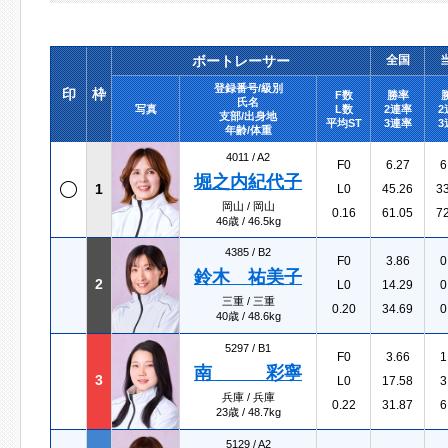
ボートレーサー
全国
登録番号/級別
印
枠
F数
勝率
氏名
写真
L数
2連率
2
支部/出身地
平均ST
3連率
3
年齢/体重
4011 /
A2
F0
6.27
6
堀之内紀代子
1
L0
45.26
3
岡山 / 岡山
0.16
61.05
7
46歳 / 46.5kg
4385 /
B2
F0
3.86
0
鈴木 祐美子
2
L0
14.29
0
三重 / 三重
0.20
34.69
0
40歳 / 48.6kg
5297 /
B1
F0
3.66
1
南 彩寧
3
L0
17.58
3
兵庫 / 兵庫
0.22
31.87
6
23歳 / 48.7kg
5129 /
A2