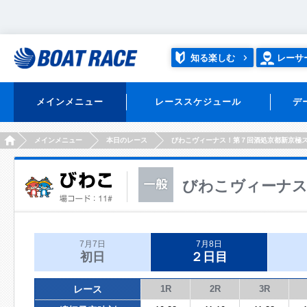
知る楽しむ
レーサ
メインメニュー
レーススケジュール
デ
HOME
メインメニュー
本日のレース
びわこヴィーナス！第７回酒処京都新京極
びわこヴィーナス
7月7日
7月8日
初日
２日目
レース
1R
2R
3R