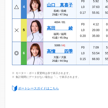
F0
5.92
5
山口 真喜子
4
L0
37.63
4
長崎 / 長崎
0.17
55.91
5
29歳 / 47.5kg
4694 /
B1
F0
4.12
0
高田 綾
5
L0
20.00
0
福岡 / 福岡
0.20
35.00
0
41歳 / 45.0kg
5088 /
A1
F0
7.09
5
高憧 四季
6
L0
53.54
5
大阪 / 大阪
0.15
66.93
5
26歳 / 44.5kg
モーター・ボート変更時は赤で表示されます。
集計期間にデータがない場合は「-」で表示されます。
ボートレースガイドはこちら