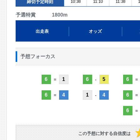
締切予定時刻
10:38
11:10
11:38
1
予選特賞 1800m
出走表
オッズ
予想フォーカス
6
1
6
5
6
=
-
=
6
4
1
4
6
=
-
=
6
=
この予想に対する自信度は