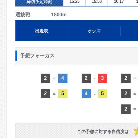
締切予定時刻
15:25
15:53
16:17
1
選抜戦 1800m
出走表
オッズ
予想フォーカス
2
4
2
3
2
=
-
=
2
5
4
5
2
=
-
=
2
=
この予想に対する自信度は