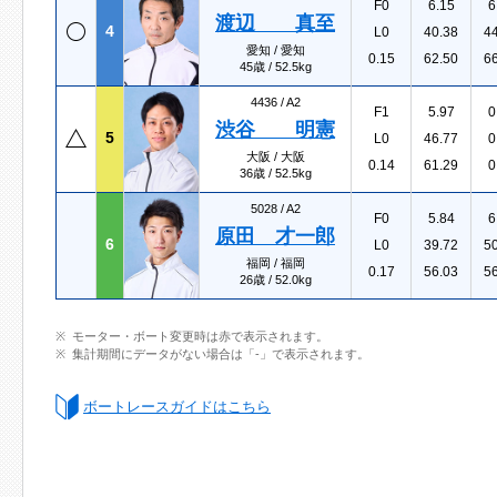
F0
6.15
6
渡辺 真至
4
L0
40.38
4
愛知 / 愛知
0.15
62.50
6
45歳 / 52.5kg
4436 /
A2
F1
5.97
0
渋谷 明憲
5
L0
46.77
0
大阪 / 大阪
0.14
61.29
0
36歳 / 52.5kg
5028 /
A2
F0
5.84
6
原田 才一郎
6
L0
39.72
5
福岡 / 福岡
0.17
56.03
5
26歳 / 52.0kg
モーター・ボート変更時は赤で表示されます。
集計期間にデータがない場合は「-」で表示されます。
ボートレースガイドはこちら