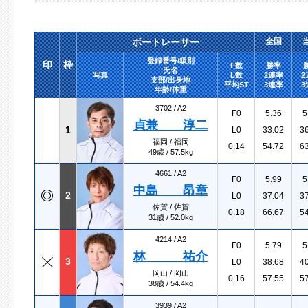
ボートレーサー
全国
登録番号/級別
印
枠
F数
勝率
氏名
写真
L数
2連率
2
支部/出身地
平均ST
3連率
3
年齢/体重
3702 /
A2
F0
5.36
5
貞兼 淳二
1
L0
33.02
3
福岡 / 福岡
0.14
54.72
6
49歳 / 57.5kg
4661 /
A2
F0
5.99
5
中島 昂章
2
L0
37.04
3
佐賀 / 佐賀
0.18
66.67
5
31歳 / 52.0kg
4214 /
A2
F0
5.79
5
林 祐介
3
L0
38.68
4
岡山 / 岡山
0.16
57.55
5
38歳 / 54.4kg
3939 /
A2