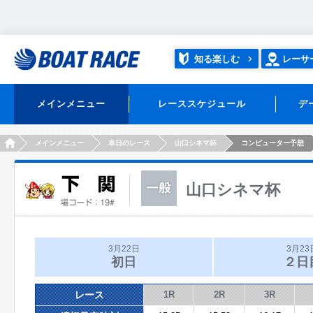
知る楽しむ
レーサ
メインメニュー
レーススケジュール
デ
HOME
メインメニュー
本日のレース
山口シネマ杯
コンピューター予想
山口シネマ杯
3月22日
3月23
初日
２日
レース
1R
2R
3R