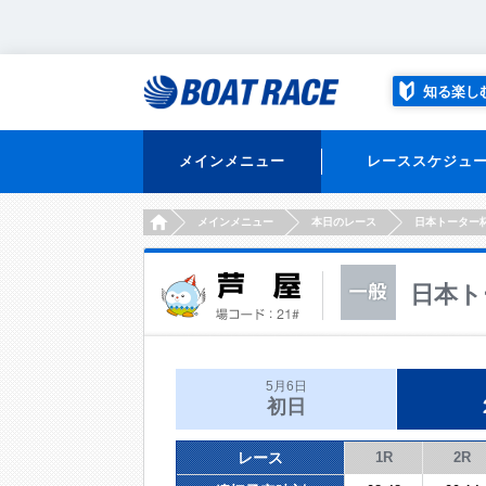
知る楽し
メインメニュー
レーススケジュ
HOME
メインメニュー
本日のレース
日本トーター
日本ト
5月6日
初日
レース
1R
2R