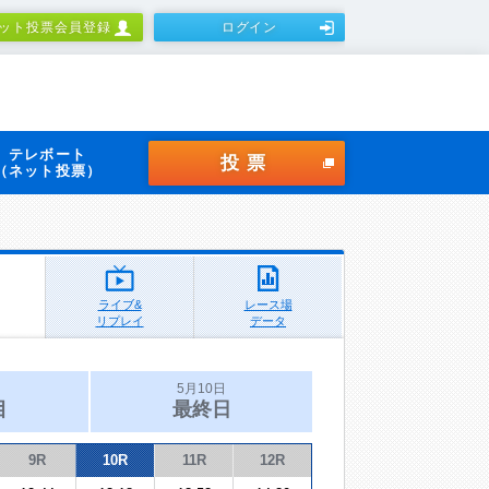
ット投票会員登録
ログイン
テレボート
投票
（ネット投票）
ライブ&
レース場
リプレイ
データ
5月10日
目
最終日
9R
10R
11R
12R