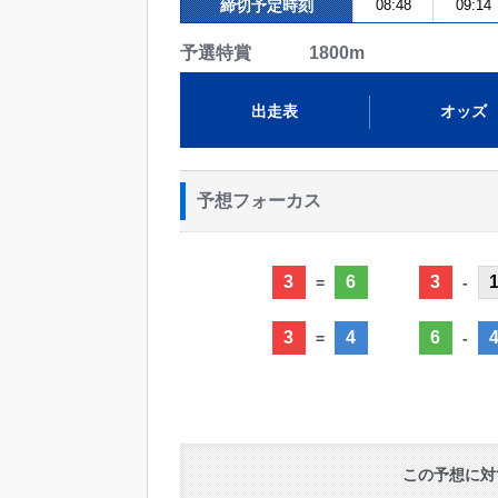
締切予定時刻
08:48
09:14
予選特賞 1800m
出走表
オッズ
予想フォーカス
3
6
3
=
-
3
4
6
=
-
この予想に対