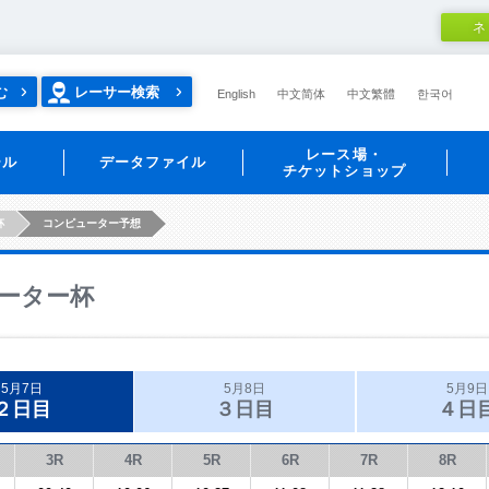
ネ
む
レーサー検索
English
中文简体
中文繁體
한국어
レース場・
ール
データファイル
チケットショップ
杯
コンピューター予想
ーター杯
5月7日
5月8日
5月9日
２日目
３日目
４日
3R
4R
5R
6R
7R
8R