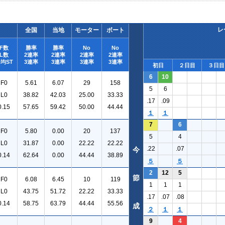
レ
全国
当地
モーター
ボート
F数
勝率
勝率
No
No
L数
2連率
2連率
2連率
2連率
均ST
3連率
3連率
3連率
3連率
初日
２日目
３日目
6
10
F0
5.61
6.07
29
158
5
6
L0
38.82
42.03
25.00
33.33
.17
.09
0.15
57.65
59.42
50.00
44.44
１
１
7
6
F0
5.80
0.00
20
137
5
4
L0
31.87
0.00
22.22
22.22
.22
.07
今
0.14
62.64
0.00
44.44
38.89
５
５
2
12
5
節
F0
6.08
6.45
10
119
1
1
1
L0
43.75
51.72
22.22
33.33
.17
.07
.08
0.14
58.75
63.79
44.44
55.56
成
２
１
１
9
4