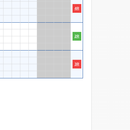
4R
2R
3R