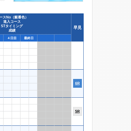
ースNo（艇番色）
進入コース
STタイミング
早見
成績
４日目
最終日
6R
5R