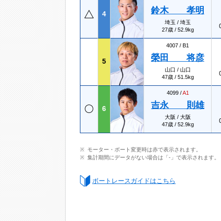
鈴木 孝明
4
埼玉 / 埼玉
27歳 / 52.9kg
4007 /
B1
榮田 将彦
5
山口 / 山口
47歳 / 51.5kg
4099 /
A1
吉永 則雄
6
大阪 / 大阪
47歳 / 52.9kg
モーター・ボート変更時は赤で表示されます。
集計期間にデータがない場合は「-」で表示されます。
ボートレースガイドはこちら