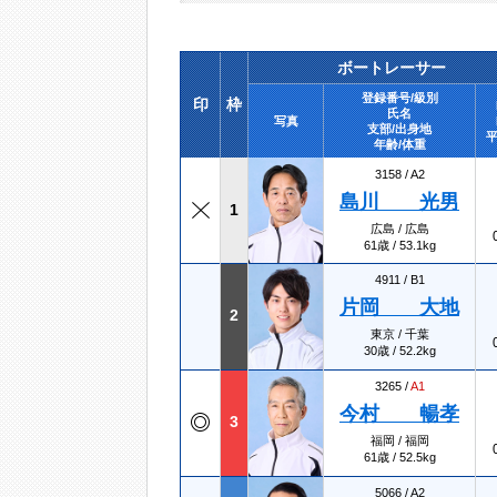
ボートレーサー
登録番号/級別
印
枠
氏名
写真
支部/出身地
平
年齢/体重
3158 /
A2
島川 光男
1
広島 / 広島
61歳 / 53.1kg
4911 /
B1
片岡 大地
2
東京 / 千葉
30歳 / 52.2kg
3265 /
A1
今村 暢孝
3
福岡 / 福岡
61歳 / 52.5kg
5066 /
A2