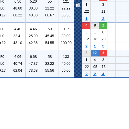
F0
6.56
5.20
55
121
1
3
績
L0
48.60
30.00
22.22
22.22
.22
.11
0.17
68.22
40.00
66.67
55.56
１
２
4
8
2
F0
4.40
4.46
59
117
3
1
6
L0
22.41
25.00
45.45
80.00
.12
.18
.23
0.12
43.10
42.86
54.55
100.00
２
１
５
3
12
3
F0
6.06
6.68
58
133
1
4
3
L0
40.74
47.37
22.22
40.00
.22
.05
.16
0.17
62.04
73.68
55.56
50.00
２
２
４