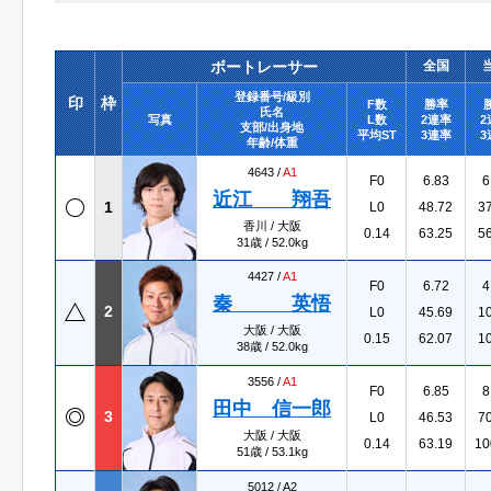
ボートレーサー
全国
登録番号/級別
印
枠
F数
勝率
氏名
写真
L数
2連率
2
支部/出身地
平均ST
3連率
3
年齢/体重
4643 /
A1
F0
6.83
6
近江 翔吾
1
L0
48.72
3
香川 / 大阪
0.14
63.25
5
31歳 / 52.0kg
4427 /
A1
F0
6.72
4
秦 英悟
2
L0
45.69
1
大阪 / 大阪
0.15
62.07
1
38歳 / 52.0kg
3556 /
A1
F0
6.85
8
田中 信一郎
3
L0
46.53
7
大阪 / 大阪
0.14
63.19
10
51歳 / 53.1kg
5012 /
A2