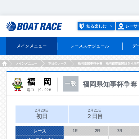
知る楽しむ
レーサ
メインメニュー
レーススケジュール
デ
HOME
メインメニュー
本日のレース
福岡県知事杯争奪 福岡都市圏開設３４周
福岡県知事杯争奪
2月20日
2月21日
初日
２日目
レース
1R
2R
3R