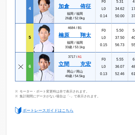
F0
5.31
4
加倉 侑征
4
L0
34.62
1
福岡 / 福岡
0.14
50.00
3
26歳 / 52.0kg
4684 /
B1
F0
5.50
5
楠原 翔太
5
L0
37.50
4
福岡 / 福岡
0.15
56.73
5
33歳 / 53.1kg
3717 /
A1
F0
5.55
6
立間 充宏
6
L0
36.07
4
岡山 / 岡山
0.13
52.46
6
49歳 / 54.5kg
モーター・ボート変更時は赤で表示されます。
集計期間にデータがない場合は「-」で表示されます。
ボートレースガイドはこちら