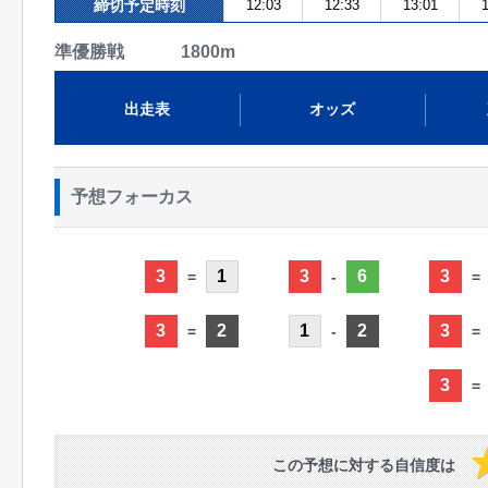
締切予定時刻
12:03
12:33
13:01
1
準優勝戦 1800m
出走表
オッズ
予想フォーカス
3
1
3
6
3
=
-
=
3
2
1
2
3
=
-
=
3
=
この予想に対する自信度は