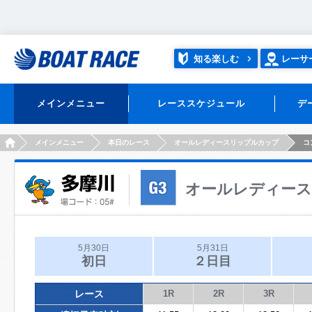
知る楽しむ
レーサ
メインメニュー
レーススケジュール
デ
HOME
メインメニュー
本日のレース
オールレディースリップルカップ
コ
オールレディー
5月30日
5月31日
初日
２日目
レース
1R
2R
3R