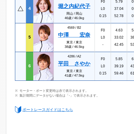
F0
5.79
0
堀之内紀代子
4
L0
37.04
0
岡山 / 岡山
0.15
52.78
0
46歳 / 46.0kg
4569 /
B2
F0
4.63
5
中澤 宏奈
5
L0
33.02
3
東京 / 東京
-
42.45
5
38歳 / 46.5kg
4286 /
A2
F0
5.85
6
平田 さやか
6
L0
39.19
4
東京 / 東京
0.15
59.46
6
41歳 / 47.5kg
モーター・ボート変更時は赤で表示されます。
集計期間にデータがない場合は「-」で表示されます。
ボートレースガイドはこちら