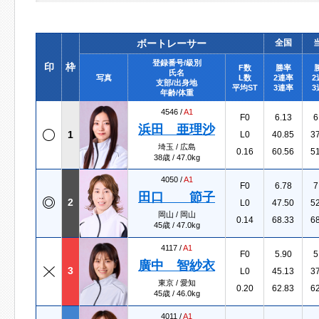
ボートレーサー
全国
登録番号/級別
印
枠
F数
勝率
氏名
写真
L数
2連率
2
支部/出身地
平均ST
3連率
3
年齢/体重
4546 /
A1
F0
6.13
6
浜田 亜理沙
1
L0
40.85
3
埼玉 / 広島
0.16
60.56
5
38歳 / 47.0kg
4050 /
A1
F0
6.78
7
田口 節子
2
L0
47.50
5
岡山 / 岡山
0.14
68.33
6
45歳 / 47.0kg
4117 /
A1
F0
5.90
5
廣中 智紗衣
3
L0
45.13
3
東京 / 愛知
0.20
62.83
6
45歳 / 46.0kg
4011 /
A1