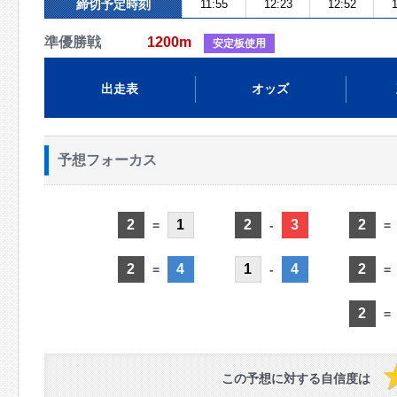
締切予定時刻
11:55
12:23
12:52
1
準優勝戦
1200m
安定板使用
出走表
オッズ
予想フォーカス
2
1
2
3
2
=
-
=
2
4
1
4
2
=
-
=
2
=
この予想に対する自信度は